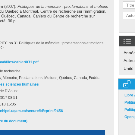
im
(2007).
Politiques de la mémoire : proclamations et motions
du Québec à Montréal, Centre de recherche sur l'immigration,
al, Québec, Canada, Cahiers du Centre de recherche sur
neté, 36 p.
IEC no 31 Politiques de la mémoire : proclamations et motions
c)
Anné
Auteu
oad/files/cahier/031.pdf
Unité
de recherche
es, Mémoire, Proclamations, Motions, Québec, Canada, Fédéral
des sciences humaines
ie D'Aoust
Libre
2017 08:51
Polit
 2018 15:05
Polit
rchipel.uqam.ca/secure/id/eprint/9456
Open p
ire du document)