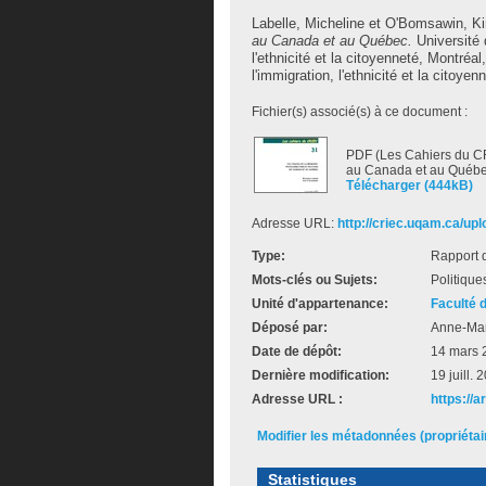
Labelle, Micheline
et
O'Bomsawin, K
au Canada et au Québec.
Université 
l'ethnicité et la citoyenneté, Montré
l'immigration, l'ethnicité et la citoyen
Fichier(s) associé(s) à ce document :
PDF (Les Cahiers du CR
au Canada et au Québe
Télécharger (444kB)
Adresse URL:
http://criec.uqam.ca/upl
Type:
Rapport 
Mots-clés ou Sujets:
Politiqu
Unité d'appartenance:
Faculté 
Déposé par:
Anne-Mar
Date de dépôt:
14 mars 
Dernière modification:
19 juill.
Adresse URL :
https://a
Modifier les métadonnées (propriéta
Statistiques