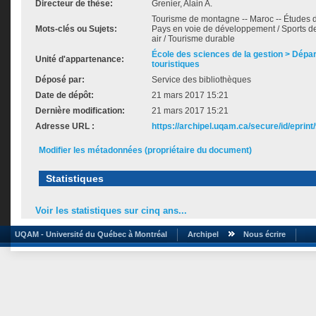
Directeur de thèse:
Grenier, Alain A.
Tourisme de montagne -- Maroc -- Études de
Mots-clés ou Sujets:
Pays en voie de développement / Sports de
air / Tourisme durable
École des sciences de la gestion > Dépa
Unité d'appartenance:
touristiques
Déposé par:
Service des bibliothèques
Date de dépôt:
21 mars 2017 15:21
Dernière modification:
21 mars 2017 15:21
Adresse URL :
https://archipel.uqam.ca/secure/id/eprint
Modifier les métadonnées (propriétaire du document)
Statistiques
Voir les statistiques sur cinq ans...
UQAM - Université du Québec à Montréal
Archipel
Nous écrire