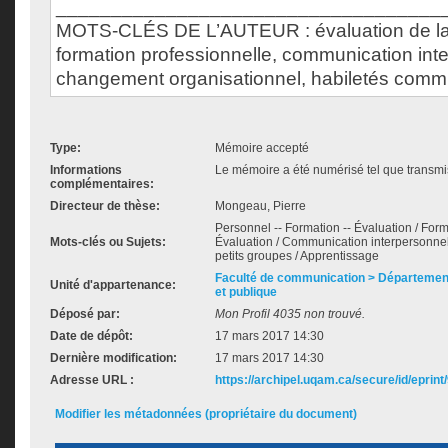
___________________________________
MOTS-CLÉS DE L’AUTEUR : évaluation de la 
formation professionnelle, communication inte
changement organisationnel, habiletés commu
Type:
Mémoire accepté
Informations
Le mémoire a été numérisé tel que transmis
complémentaires:
Directeur de thèse:
Mongeau, Pierre
Personnel -- Formation -- Évaluation / Form
Mots-clés ou Sujets:
Évaluation / Communication interpersonne
petits groupes / Apprentissage
Faculté de communication > Départemen
Unité d'appartenance:
et publique
Déposé par:
Mon Profil 4035 non trouvé.
Date de dépôt:
17 mars 2017 14:30
Dernière modification:
17 mars 2017 14:30
Adresse URL :
https://archipel.uqam.ca/secure/id/eprint
Modifier les métadonnées (propriétaire du document)