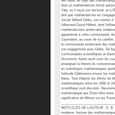
des idées au sujet des mathématiqu
était un mathématicien formé autour 
Yale, où il reçut son doctorat, et à
tant que mathématicien en s'engagea
Josiah Willard Gibbs, son mentor à 
l'allemand David Hilbert, dont l'inf
mathématiciens américains modernes
appartenait à cette communauté, ét
Cependant, au cours de sa carrière,
la communauté américaine des math
son engagement avec Gibbs. De faço
communautés scientifiques et d'aut
l'économie. Après avoir suivi les c
enseignait la théorie du consommat
en statistiques mathématiques pend
l'attitude Gibbsienne envers les ma
thèse. Tout d'abord, les efforts de
mathématiques entre les 1900 et 1940
scientifique sont discutés. Deuxièm
mathématique aux États-Unis entre l
significative de Wilson sur les Fou
______________________________
MOTS-CLÉS DE L’AUTEUR : E. B. Wi
moderne, histoire des mathématiques