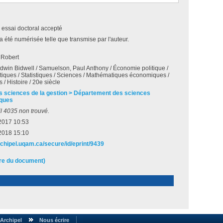
 essai doctoral accepté
a été numérisée telle que transmise par l'auteur.
 Robert
dwin Bidwell / Samuelson, Paul Anthony / Économie politique /
ques / Statistiques / Sciences / Mathématiques économiques /
 / Histoire / 20e siècle
s sciences de la gestion > Département des sciences
ques
l 4035 non trouvé.
2017 10:53
2018 15:10
rchipel.uqam.ca/secure/id/eprint/9439
ire du document)
Archipel
Nous écrire