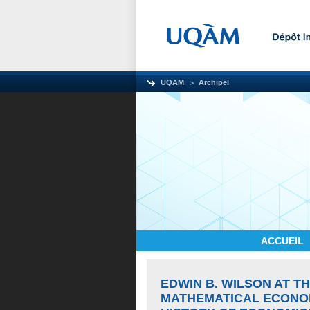
UQAM
Archipel
ACCUEIL
EDWIN B. WILSON AT T
MATHEMATICAL ECONOM