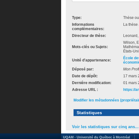
Type:
Thèse ou
Informations
La thèse 
complémentaires:
Directeur de thèse:
Leonard,
Wilson, E
Mots-clés ou Sujets:
Mathémati
États-Unis
École de
Unité d'appartenance:
économi
Déposé par:
Mon Profi
Date de dépôt:
17 mars 
Dernière modification:
01 mars 
Adresse URL :
https://a
Modifier les métadonnées (propriéta
Statistiques
Voir les statistiques sur cinq ans...
UQAM - Université du Québec à Montréal