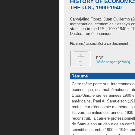
HISTORY OF ECONOMICS
THE U.S., 1900-1940
Carvajalino Florez, Juan Guillermo
(2
mathematical economics : essays on
statistics in the U.S., 1900-1940 » 
Doctorat en économique.
Fichier(s) associé(s) à ce document :
PDF
Télécharger (27MB)
Résumé
Cette thèse porte sur l'interconnexio
économique, des mathématiques, des
États-Unis, entre les années 1900 e
américains, Paul A. Samuelson (1915
professeur d'économie mathématique
Harvard au milieu des années 1930. 
reconstruit, la carrière professionn
de Samuelson au début de sa carrière
scientifiques entre 1900 et 1940 son