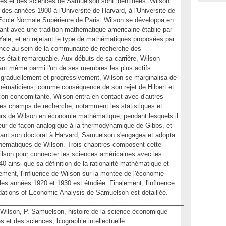
es et des sciences de Samuelson sont identifiées. Wilson
des années 1900 à l'Université de Harvard, à l'Université de
 l'École Normale Supérieure de Paris. Wilson se développa en
nt avec une tradition mathématique américaine établie par
Yale, et en rejetant le type de mathématiques proposées par
luence au sein de la communauté de recherche des
 était remarquable. Aux débuts de sa carrière, Wilson
ant même parmi l'un de ses membres les plus actifs.
 graduellement et progressivement, Wilson se marginalisa de
ématiciens, comme conséquence de son rejet de Hilbert et
n concomitante, Wilson entra en contact avec d'autres
res champs de recherche, notamment les statistiques et
ours de Wilson en économie mathématique, pendant lesquels il
eur de façon analogique à la thermodynamique de Gibbs, et
ant son doctorat à Harvard, Samuelson s'engagea et adopta
thématiques de Wilson. Trois chapitres composent cette
 Wilson pour connecter les sciences américaines avec les
 ainsi que sa définition de la rationalité mathématique et
ement, l'influence de Wilson sur la montée de l'économie
es années 1920 et 1930 est étudiée. Finalement, l'influence
ndations of Economic Analysis de Samuelson est détaillée.
____________________________________________________
lson, P. Samuelson, histoire de la science économique
 et des sciences, biographie intellectuelle.