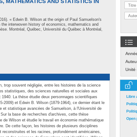
, MATHEMATICS AND STATISTICS IN
016). « Edwin B. Wilson at the origin of Paul Samuelson's
 the interwoven history of economics, mathematics and
Thèse. Montréal, Québec, Université du Québec à Montréal,
Anné
Auteu
Unité
n, trop souvent négligée, entre les histoires de la science
 statistiques, des sciences naturelles et sociales aux
t 1940. La thèse étudie deux personnages scientifiques
Libre
-2009) et Edwin B. Wilson (1879-1964), ce dernier étant le
Polit
 et statistique avancées de Samuelson, à l'Université de
Polit
Sur la base de recherches d'archives, cette thèse
Open p
elle de Wilson et étudie le travail en économie mathématique
. De cette façon, les histoires de plusieurs disciplines
t reconstruites et les racines, profondément américaines,