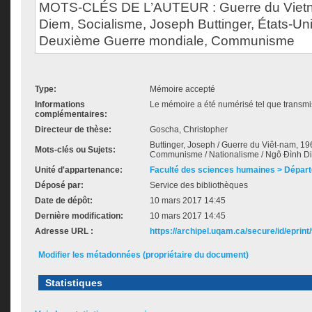
MOTS-CLÉS DE L’AUTEUR : Guerre du Viet
Diem, Socialisme, Joseph Buttinger, États-Uni
Deuxième Guerre mondiale, Communisme
Type:
Mémoire accepté
Informations
Le mémoire a été numérisé tel que transmis
complémentaires:
Directeur de thèse:
Goscha, Christopher
Buttinger, Joseph / Guerre du Viêt-nam, 19
Mots-clés ou Sujets:
Communisme / Nationalisme / Ngô Đình D
Unité d'appartenance:
Faculté des sciences humaines > Départ
Déposé par:
Service des bibliothèques
Date de dépôt:
10 mars 2017 14:45
Dernière modification:
10 mars 2017 14:45
Adresse URL :
https://archipel.uqam.ca/secure/id/eprint
Modifier les métadonnées (propriétaire du document)
Statistiques