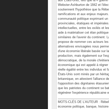
aux États-Unis, tels que la « guerre 
Webster-Ashburton de 1842 et l'élect
soutiennent l'hypothèse que la Réb
ramifications et aux enjeux majeurs
communauté politique exprimant un r
provinciales, étatiques et impériale
intellectuelles, entre les exilés et 
aide à matérialiser cet élan politiqu
similaires de l'avenir du continent. 
propose de nommer ces acteurs les «
alternatives envisagées nous permett
d'une économie libérale basée sur la 
production, mais également sur l'esp
démocratique, de la morale chrétienne
économique qui est appelé à régner 
réelle égalité entre les individus et 
États-Unis sont minés par un héritag
britannique, en attestent l'alliance 
l'opposition des dignitaires étasunie
que les patriotes du continent se ba
régénérer l'expérience républicaine
______________________________
MOTS-CLÉS DE L’AUTEUR : Rébellio
économie politique, banque, histoi