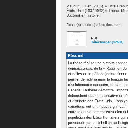
Mauduit, Julien
(2016). « "Vrais répub
États-Unis (1837-1842) » Thèse. Mon
Doctorat en histoire.
Fichier(s) associé(s) à ce document :
PDF
Télécharger (42MB)
Résumé
La thèse réalise une histoire connec
connaissances de la « Rébellion de 
et celles de la période jacksonienne
permet de redynamiser la logique hi
révolutionnaire canadien, en particu
Canada. La thèse démontre l'importa
débouchent durant la tentative de r
et distincte des États-Unis. L'analy
canadiens ont un impact significatif
entre le gouvernement étasunien qui c
population des États frontaliers qui 
provoquée par la Rébellion se lit é