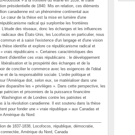
d'Aroostook » à la frontière du Maine en 1839, le traité
ion présidentielle de 1840. Mis en relation, ces éléments
ellion canadienne est un phénomène continental aux
. Le cœur de la thèse est la mise en lumière d'une
épublicanisme radical qui surplombe les frontières
s. L'étude des réseaux, donc les échanges et les influences
les radicaux des États-Unis, les Locofocos en particulier, nous
e commun et à saisir l'existence d'un langage et d'une vision
La thèse identifie et explore ce républicanisme radical et
 vrais républicains ». Certaines caractéristiques des
ent d'identifier ces vrais républicains : le développement
libéralisation et la prospérité des échanges et de la
oir de concilier le commerce avec les exigences de l'idéal
 et de la responsabilité sociale. L'ordre politique et
sur l'Amérique doit, selon eux, se matérialiser dans une
faire disparaître les « privilèges ». Dans cette perspective, les
e patricien et prisonniers de la puissance financière
de Washington et de Londres contre les patriotes et
ns à la révolution canadienne. Il est soutenu dans la thèse
ttent pour fonder une « vraie république » aux Canadas et
 en Amérique du Nord.
________________________________________________
n de 1837-1838, Locofocos, république, démocratie,
re connectée, Amérique du Nord, Canada