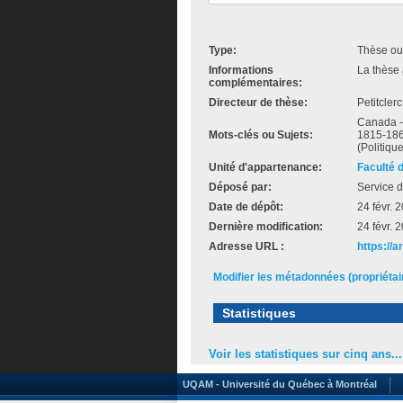
Type:
Thèse ou
Informations
La thèse 
complémentaires:
Directeur de thèse:
Petitclerc
Canada --
Mots-clés ou Sujets:
1815-186
(Politiqu
Unité d'appartenance:
Faculté 
Déposé par:
Service d
Date de dépôt:
24 févr. 
Dernière modification:
24 févr. 
Adresse URL :
https://a
Modifier les métadonnées (propriéta
Statistiques
Voir les statistiques sur cinq ans...
UQAM - Université du Québec à Montréal