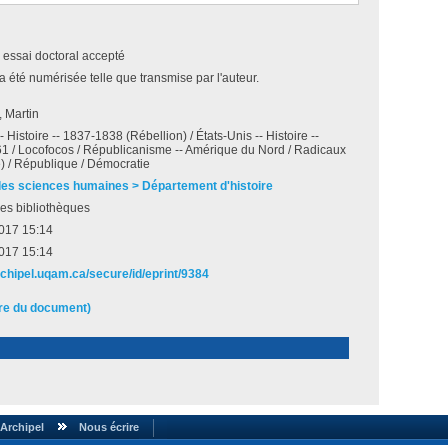
 essai doctoral accepté
a été numérisée telle que transmise par l'auteur.
, Martin
 Histoire -- 1837-1838 (Rébellion) / États-Unis -- Histoire --
1 / Locofocos / Républicanisme -- Amérique du Nord / Radicaux
e) / République / Démocratie
des sciences humaines > Département d'histoire
es bibliothèques
2017 15:14
2017 15:14
rchipel.uqam.ca/secure/id/eprint/9384
ire du document)
Archipel
Nous écrire