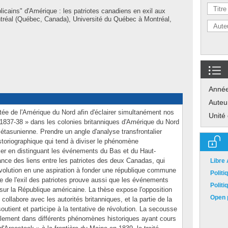
licains" d'Amérique : les patriotes canadiens en exil aux
tréal (Québec, Canada), Université du Québec à Montréal,
Anné
Auteu
tée de l'Amérique du Nord afin d'éclairer simultanément nos
Unité
1837-38 » dans les colonies britanniques d'Amérique du Nord
 étasunienne. Prendre un angle d'analyse transfrontalier
storiographique qui tend à diviser le phénomène
lier en distinguant les événements du Bas et du Haut-
nce des liens entre les patriotes des deux Canadas, qui
Libre
évolution en une aspiration à fonder une république commune
Polit
se de l'exil des patriotes prouve aussi que les événements
Polit
 sur la République américaine. La thèse expose l'opposition
Open p
ollabore avec les autorités britanniques, et la partie de la
soutient et participe à la tentative de révolution. La secousse
galement dans différents phénomènes historiques ayant cours