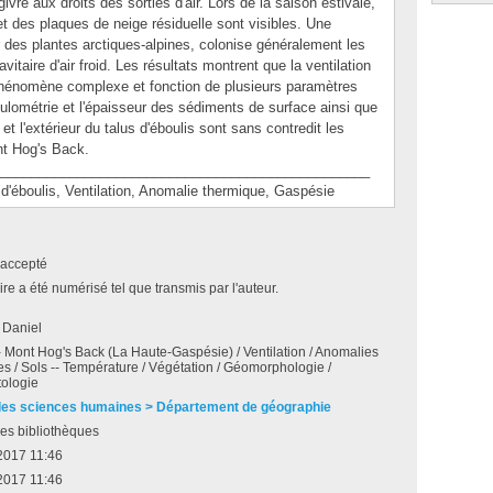
vre aux droits des sorties d'air. Lors de la saison estivale,
 et des plaques de neige résiduelle sont visibles. Une
 des plantes arctiques-alpines, colonise généralement les
itaire d'air froid. Les résultats montrent que la ventilation
 phénomène complexe et fonction de plusieurs paramètres
lométrie et l'épaisseur des sédiments de surface ainsi que
r et l'extérieur du talus d'éboulis sont sans contredit les
ont Hog's Back.
________________________________________________
boulis, Ventilation, Anomalie thermique, Gaspésie
accepté
e a été numérisé tel que transmis par l'auteur.
 Daniel
- Mont Hog's Back (La Haute-Gaspésie) / Ventilation / Anomalies
s / Sols -- Température / Végétation / Géomorphologie /
ologie
des sciences humaines > Département de géographie
es bibliothèques
2017 11:46
2017 11:46