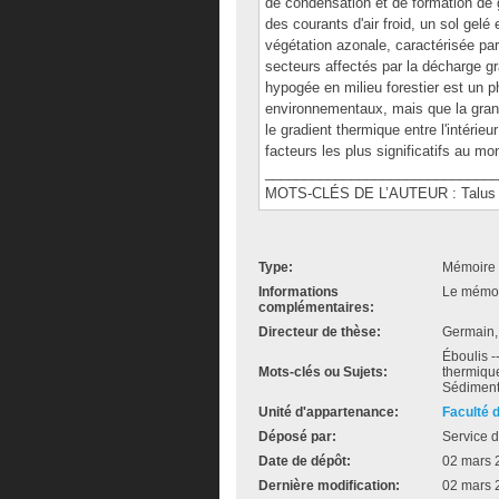
de condensation et de formation de gi
des courants d'air froid, un sol gelé
végétation azonale, caractérisée par
secteurs affectés par la décharge grav
hypogée en milieu forestier est un
environnementaux, mais que la granu
le gradient thermique entre l'intérieu
facteurs les plus significatifs au m
______________________________
MOTS-CLÉS DE L’AUTEUR : Talus d'é
Type:
Mémoire 
Informations
Le mémoir
complémentaires:
Directeur de thèse:
Germain,
Éboulis -
Mots-clés ou Sujets:
thermique
Sédiment
Unité d'appartenance:
Faculté 
Déposé par:
Service d
Date de dépôt:
02 mars 
Dernière modification:
02 mars 