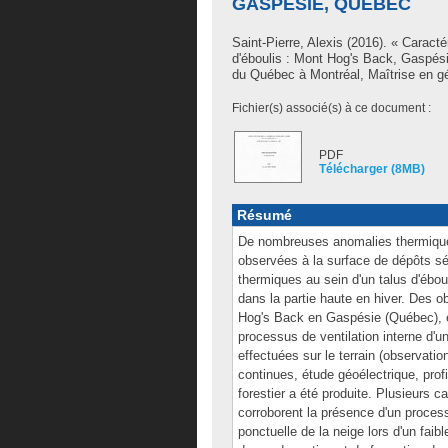
GASPÉSIE, QUÉBEC
Saint-Pierre, Alexis
(2016). « Caractér
d'éboulis : Mont Hog's Back, Gaspés
du Québec à Montréal, Maîtrise en g
Fichier(s) associé(s) à ce document :
PDF
Télécharger (8MB)
Résumé
De nombreuses anomalies thermiques
observées à la surface de dépôts s
thermiques au sein d'un talus d'ébou
dans la partie haute en hiver. Des 
Hog's Back en Gaspésie (Québec), e
processus de ventilation interne d'u
effectuées sur le terrain (observati
continues, étude géoélectrique, profi
forestier a été produite. Plusieurs c
corroborent la présence d'un process
ponctuelle de la neige lors d'un fai