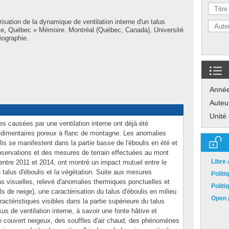
isation de la dynamique de ventilation interne d'un talus
ie, Québec » Mémoire. Montréal (Québec, Canada), Université
éographie.
Anné
Auteu
Unité
 causées par une ventilation interne ont déjà été
édimentaires poreux à flanc de montagne. Les anomalies
lis se manifestent dans la partie basse de l'éboulis en été et
observations et des mesures de terrain effectuées au mont
Libre
ntre 2011 et 2014, ont montré un impact mutuel entre le
n talus d'éboulis et la végétation. Suite aux mesures
Polit
ons visuelles, relevé d'anomalies thermiques ponctuelles et
Polit
ls de neige), une caractérisation du talus d'éboulis en milieu
Open p
aractéristiques visibles dans la partie supérieure du talus
us de ventilation interne, à savoir une fonte hâtive et
ble couvert neigeux, des souffles d'air chaud, des phénomènes