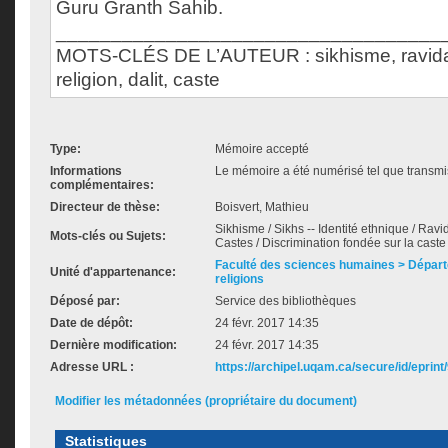
Guru Granth Sahib.
___________________________________
MOTS-CLÉS DE L’AUTEUR : sikhisme, ravidass
religion, dalit, caste
Type:
Mémoire accepté
Informations
Le mémoire a été numérisé tel que transmis
complémentaires:
Directeur de thèse:
Boisvert, Mathieu
Sikhisme / Sikhs -- Identité ethnique / Ravid
Mots-clés ou Sujets:
Castes / Discrimination fondée sur la caste
Faculté des sciences humaines > Dépar
Unité d'appartenance:
religions
Déposé par:
Service des bibliothèques
Date de dépôt:
24 févr. 2017 14:35
Dernière modification:
24 févr. 2017 14:35
Adresse URL :
https://archipel.uqam.ca/secure/id/eprint
Modifier les métadonnées (propriétaire du document)
Statistiques