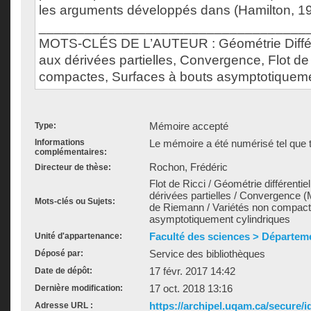
les arguments développés dans (Hamilton, 19
___________________________________
MOTS-CLÉS DE L’AUTEUR : Géométrie Différe
aux dérivées partielles, Convergence, Flot de 
compactes, Surfaces à bouts asymptotiquemen
Mémoire accepté
Type:
Informations
Le mémoire a été numérisé tel que t
complémentaires:
Rochon, Frédéric
Directeur de thèse:
Flot de Ricci / Géométrie différentie
dérivées partielles / Convergence (
Mots-clés ou Sujets:
de Riemann / Variétés non compact
asymptotiquement cylindriques
Faculté des sciences > Départe
Unité d'appartenance:
Service des bibliothèques
Déposé par:
17 févr. 2017 14:42
Date de dépôt:
17 oct. 2018 13:16
Dernière modification:
https://archipel.uqam.ca/secure/i
Adresse URL :