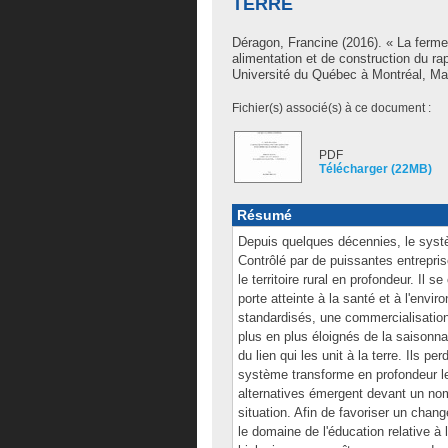
TERRE
Déragon, Francine
(2016). « La ferme 
alimentation et de construction du ra
Université du Québec à Montréal, Maî
Fichier(s) associé(s) à ce document :
PDF
Télécharger (22MB)
Résumé
Depuis quelques décennies, le syst
Contrôlé par de puissantes entrepri
le territoire rural en profondeur. Il s
porte atteinte à la santé et à l'envi
standardisés, une commercialisatio
plus en plus éloignés de la saisonna
du lien qui les unit à la terre. Ils pe
système transforme en profondeur le r
alternatives émergent devant un nom
situation. Afin de favoriser un chang
le domaine de l'éducation relative à 