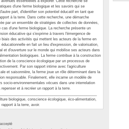
avenues essentielles à explorer. Cette recherche se
atiques d'une ferme biologique et les savoirs qui se
autre part, d'identifier son potentiel éducatif en tant que
rapport à la terre. Dans cette recherche, une démarche
entée par un ensemble de stratégies de collectes de données,
de cas d'une ferme biologique. La recherche présente un
sion éducative qui s'exprime à travers l'émergence de
e biais des activités qui mettent les acteurs de la ferme en
éducationnelle en fait un lieu d'expression, de valorisation,
l et d'ouverture sur le monde qui mobilise ses acteurs dans
alimentation biologiques. La ferme contribue à la construction
idation de la conscience écologique par un processus de
lectivement. Par son rapport intime avec l'agriculture
ocale et saisonnière, la ferme joue un rôle déterminant dans la
tation responsable. Finalement, elle incarne un modèle de
s socio-environnementales vécues dans une interrelation
 repenser et à recréer un rapport à la terre.
________________________________________________
re biologique, conscience écologique, éco-alimentation,
rapport à la terre, avoir.
accepté