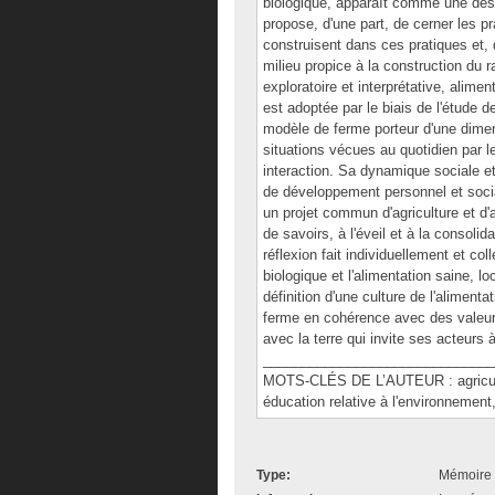
biologique, apparaît comme une des 
propose, d'une part, de cerner les pr
construisent dans ces pratiques et, d'
milieu propice à la construction du 
exploratoire et interprétative, alim
est adoptée par le biais de l'étude 
modèle de ferme porteur d'une dimen
situations vécues au quotidien par l
interaction. Sa dynamique sociale et 
de développement personnel et socia
un projet commun d'agriculture et d'
de savoirs, à l'éveil et à la consol
réflexion fait individuellement et col
biologique et l'alimentation saine, l
définition d'une culture de l'alimen
ferme en cohérence avec des valeur
avec la terre qui invite ses acteurs à
______________________________
MOTS-CLÉS DE L’AUTEUR : agricultu
éducation relative à l'environnement, 
Type:
Mémoire 