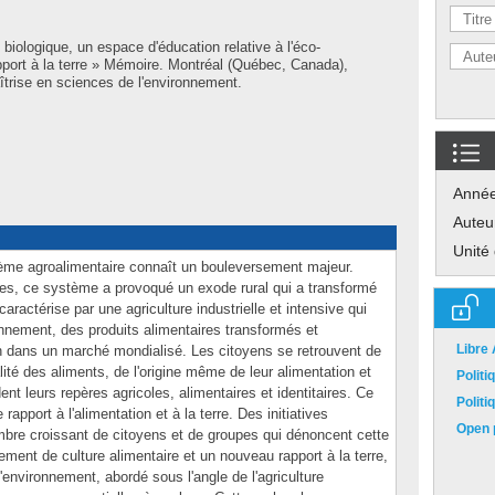
biologique, un espace d'éducation relative à l'éco-
pport à la terre » Mémoire. Montréal (Québec, Canada),
trise en sciences de l'environnement.
Anné
Auteu
Unité
ème agroalimentaire connaît un bouleversement majeur.
ses, ce système a provoqué un exode rural qui a transformé
e caractérise par une agriculture industrielle et intensive qui
ronnement, des produits alimentaires transformés et
Libre
n dans un marché mondialisé. Les citoyens se retrouvent de
lité des aliments, de l'origine même de leur alimentation et
Polit
rdent leurs repères agricoles, alimentaires et identitaires. Ce
Polit
apport à l'alimentation et à la terre. Des initiatives
Open p
bre croissant de citoyens et de groupes qui dénoncent cette
ement de culture alimentaire et un nouveau rapport à la terre,
l'environnement, abordé sous l'angle de l'agriculture