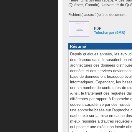
Pierre, Sharusvens
(2016). « Les bas
(Québec, Canada), Université du Québ
Fichier(s) associé(s) à ce document :
PDF
Télécharger (9MB)
Résumé
Depuis quelques années, les évoluti
des réseaux sans-fil suscitent un in
architectures des données distribuée
données et des services deviennent 
base de données ont beaucoup évolu
informatiques. Cependant, les base
certain nombre de contraintes de dis
Ainsi, le traitement des requêtes 
différentes par rapport à l'approche 
souvent caractérisé par des nœuds 
une approche basée sur l'approche c
cache axé sur la mise en cache des r
mieux répondre à d'autres requêtes d
qui priorise une exécution locale afi