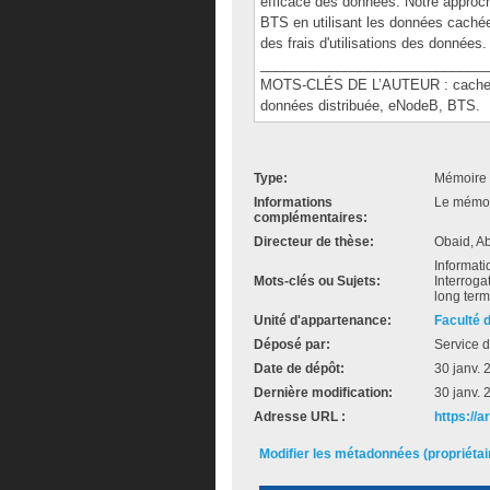
efficace des données. Notre approch
BTS en utilisant les données cachée
des frais d'utilisations des données.
______________________________
MOTS-CLÉS DE L’AUTEUR : cache, ut
données distribuée, eNodeB, BTS.
Type:
Mémoire 
Informations
Le mémoir
complémentaires:
Directeur de thèse:
Obaid, Ab
Informati
Mots-clés ou Sujets:
Interroga
long term
Unité d'appartenance:
Faculté 
Déposé par:
Service d
Date de dépôt:
30 janv. 
Dernière modification:
30 janv. 
Adresse URL :
https://a
Modifier les métadonnées (propriéta