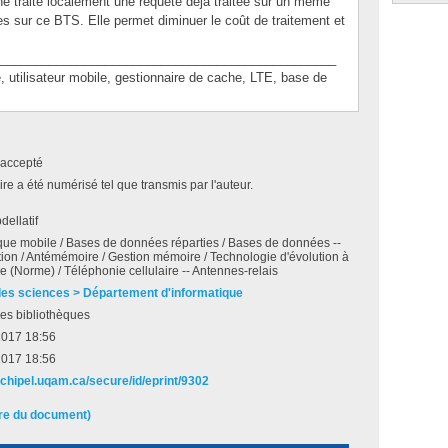
e traite localement une requête déjà traitée sur un même
s sur ce BTS. Elle permet diminuer le coût de traitement et
________________________________________________
ilisateur mobile, gestionnaire de cache, LTE, base de
accepté
e a été numérisé tel que transmis par l'auteur.
dellatif
que mobile / Bases de données réparties / Bases de données --
tion / Antémémoire / Gestion mémoire / Technologie d'évolution à
e (Norme) / Téléphonie cellulaire -- Antennes-relais
des sciences > Département d'informatique
es bibliothèques
2017 18:56
2017 18:56
rchipel.uqam.ca/secure/id/eprint/9302
ire du document)