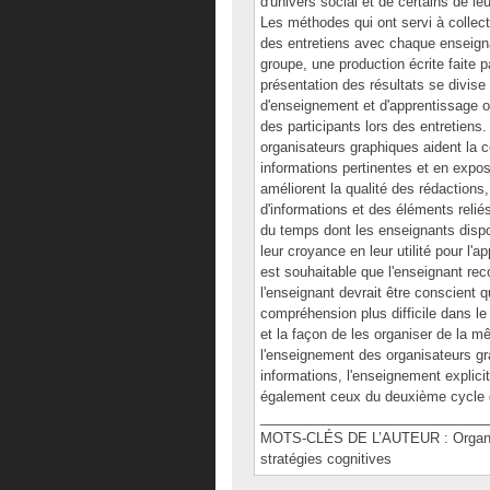
d'univers social et de certains de le
Les méthodes qui ont servi à collec
des entretiens avec chaque enseign
groupe, une production écrite faite 
présentation des résultats se divise
d'enseignement et d'apprentissage o
des participants lors des entretiens
organisateurs graphiques aident la c
informations pertinentes et en exposa
améliorent la qualité des rédactions
d'informations et des éléments relié
du temps dont les enseignants dispo
leur croyance en leur utilité pour l'
est souhaitable que l'enseignant re
l'enseignant devrait être conscient 
compréhension plus difficile dans le
et la façon de les organiser de la m
l'enseignement des organisateurs gra
informations, l'enseignement explici
également ceux du deuxième cycle d
______________________________
MOTS-CLÉS DE L’AUTEUR : Organisa
stratégies cognitives