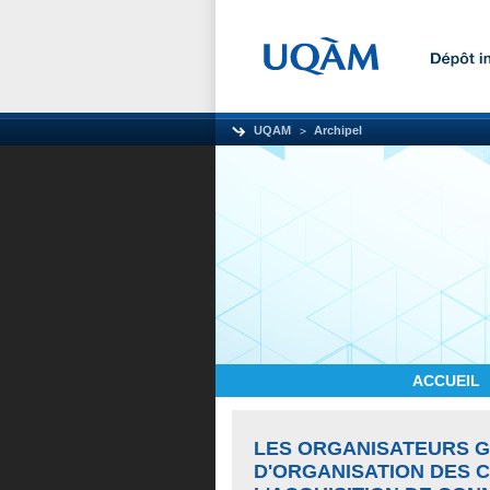
UQAM
Archipel
ACCUEIL
LES ORGANISATEURS 
D'ORGANISATION DES 