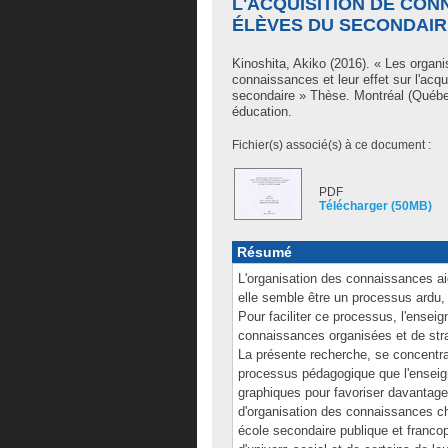
L'ACQUISITION DE CO
ÉLÈVES DU SECONDAIR
Kinoshita, Akiko
(2016). « Les organi
connaissances et leur effet sur l'ac
secondaire » Thèse. Montréal (Québe
éducation.
Fichier(s) associé(s) à ce document :
PDF
Télécharger (50MB)
Résumé
L'organisation des connaissances aid
elle semble être un processus ardu, 
Pour faciliter ce processus, l'enseign
connaissances organisées et de stra
La présente recherche, se concentra
processus pédagogique que l'enseigna
graphiques pour favoriser davantage
d'organisation des connaissances ch
école secondaire publique et franco