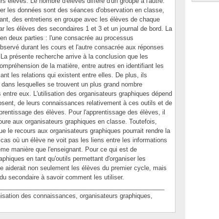
urs élèves. Le nombre d'élèves diffère d'un groupe à l'autre.
ter les données sont des séances d'observation en classe,
ant, des entretiens en groupe avec les élèves de chaque
par les élèves des secondaires 1 et 3 et un journal de bord. La
 en deux parties : l'une consacrée au processus
bservé durant les cours et l'autre consacrée aux réponses
. La présente recherche arrive à la conclusion que les
ompréhension de la matière, entre autres en identifiant les
nt les relations qui existent entre elles. De plus, ils
, dans lesquelles se trouvent un plus grand nombre
s entre eux. L'utilisation des organisateurs graphiques dépend
sent, de leurs connaissances relativement à ces outils et de
apprentissage des élèves. Pour l'apprentissage des élèves, il
coure aux organisateurs graphiques en classe. Toutefois,
que le recours aux organisateurs graphiques pourrait rendre la
 cas où un élève ne voit pas les liens entre les informations
ême manière que l'enseignant. Pour ce qui est de
phiques en tant qu'outils permettant d'organiser les
te aiderait non seulement les élèves du premier cycle, mais
u secondaire à savoir comment les utiliser.
________________________________________________
tion des connaissances, organisateurs graphiques,