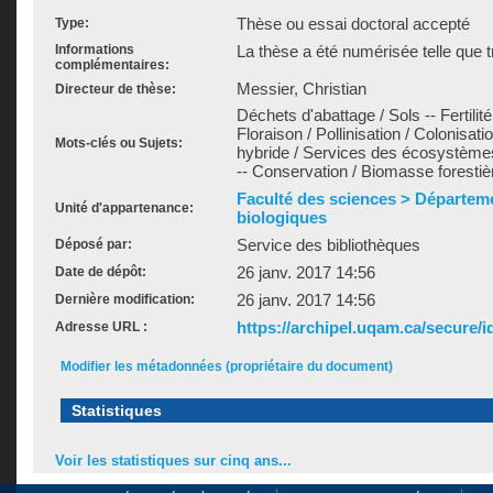
Thèse ou essai doctoral accepté
Type:
Informations
La thèse a été numérisée telle que t
complémentaires:
Messier, Christian
Directeur de thèse:
Déchets d'abattage / Sols -- Fertilit
Floraison / Pollinisation / Colonisati
Mots-clés ou Sujets:
hybride / Services des écosystèmes 
-- Conservation / Biomasse forestiè
Faculté des sciences > Départem
Unité d'appartenance:
biologiques
Service des bibliothèques
Déposé par:
26 janv. 2017 14:56
Date de dépôt:
26 janv. 2017 14:56
Dernière modification:
https://archipel.uqam.ca/secure/i
Adresse URL :
Modifier les métadonnées (propriétaire du document)
Statistiques
Voir les statistiques sur cinq ans...