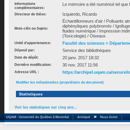
Informations
Le mémoire a été numérisé tel que t
complémentaires:
Izquierdo, Ricardo
Directeur de thèse:
Échantillonneurs d'air / Polluants a
diphényliques polybromés / Ignifug
Mots-clés ou Sujets:
fluides numérique / Impression tridi
(Toxicologie) / Oiseaux
Faculté des sciences > Départem
Unité d'appartenance:
Service des bibliothèques
Déposé par:
20 janv. 2017 18:32
Date de dépôt:
30 nov. 2017 11:56
Dernière modification:
https://archipel.uqam.ca/secure/i
Adresse URL :
Modifier les métadonnées (propriétaire du document)
Statistiques
Voir les statistiques sur cinq ans...
UQAM - Université du Québec à Montréal
Archipel
Nous écrire