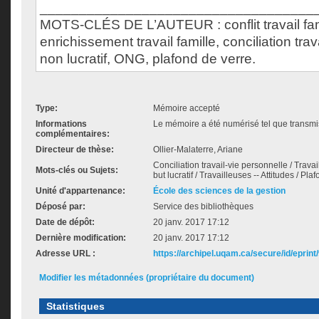
___________________________________
MOTS-CLÉS DE L’AUTEUR : conflit travail fam
enrichissement travail famille, conciliation trav
non lucratif, ONG, plafond de verre.
Type:
Mémoire accepté
Informations
Le mémoire a été numérisé tel que transmis
complémentaires:
Directeur de thèse:
Ollier-Malaterre, Ariane
Conciliation travail-vie personnelle / Travai
Mots-clés ou Sujets:
but lucratif / Travailleuses -- Attitudes / Pla
Unité d'appartenance:
École des sciences de la gestion
Déposé par:
Service des bibliothèques
Date de dépôt:
20 janv. 2017 17:12
Dernière modification:
20 janv. 2017 17:12
Adresse URL :
https://archipel.uqam.ca/secure/id/eprint
Modifier les métadonnées (propriétaire du document)
Statistiques