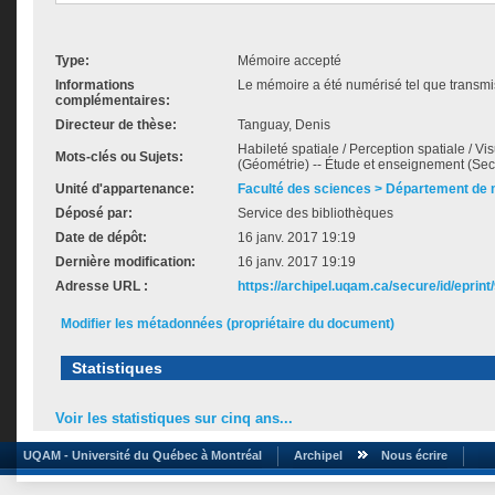
Type:
Mémoire accepté
Informations
Le mémoire a été numérisé tel que transmis
complémentaires:
Directeur de thèse:
Tanguay, Denis
Habileté spatiale / Perception spatiale / Vi
Mots-clés ou Sujets:
(Géométrie) -- Étude et enseignement (Se
Unité d'appartenance:
Faculté des sciences > Département de
Déposé par:
Service des bibliothèques
Date de dépôt:
16 janv. 2017 19:19
Dernière modification:
16 janv. 2017 19:19
Adresse URL :
https://archipel.uqam.ca/secure/id/eprint
Modifier les métadonnées (propriétaire du document)
Statistiques
Voir les statistiques sur cinq ans...
UQAM - Université du Québec à Montréal
Archipel
Nous écrire