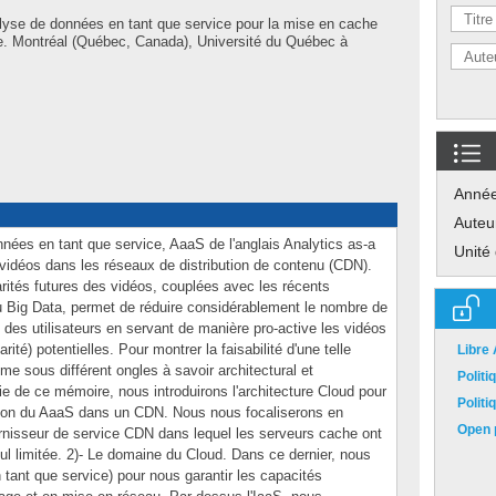
lyse de données en tant que service pour la mise en cache
. Montréal (Québec, Canada), Université du Québec à
Anné
Auteu
nées en tant que service, AaaS de l'anglais Analytics as-a
Unité
vidéos dans les réseaux de distribution de contenu (CDN).
arités futures des vidéos, couplées avec les récents
Big Data, permet de réduire considérablement le nombre de
es utilisateurs en servant de manière pro-active les vidéos
ité) potentielles. Pour montrer la faisabilité d'une telle
Libre
e sous différent ongles à savoir architectural et
Polit
ie de ce mémoire, nous introduirons l'architecture Cloud pour
Polit
isation du AaaS dans un CDN. Nous nous focaliserons en
Open p
ournisseur de service CDN dans lequel les serveurs cache ont
ul limitée. 2)- Le domaine du Cloud. Dans ce dernier, nous
n tant que service) pour nous garantir les capacités