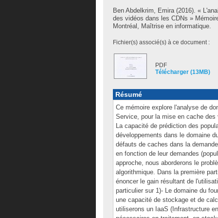
Ben Abdelkrim, Emira
(2016). « L'ana
des vidéos dans les CDNs » Mémoire
Montréal, Maîtrise en informatique.
Fichier(s) associé(s) à ce document :
PDF
Télécharger (13MB)
Résumé
Ce mémoire explore l'analyse de don
Service, pour la mise en cache des 
La capacité de prédiction des popul
développements dans le domaine du 
défauts de caches dans la demande d
en fonction de leur demandes (popular
approche, nous aborderons le problèm
algorithmique. Dans la première part
énoncer le gain résultant de l'util
particulier sur 1)- Le domaine du f
une capacité de stockage et de calc
utiliserons un IaaS (Infrastructure e