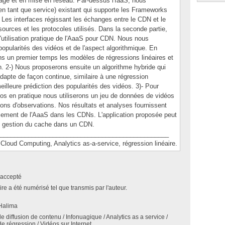
age et en mise en réseau. Par-dessus l'IaaS, nous
 en tant que service) existant qui supporte les Frameworks
- Les interfaces régissant les échanges entre le CDN et le
ources et les protocoles utilisés. Dans la seconde partie,
'utilisation pratique de l'AaaS pour CDN. Nous nous
popularités des vidéos et de l'aspect algorithmique. En
ans un premier temps les modèles de régressions linéaires et
ion. 2-) Nous proposerons ensuite un algorithme hybride qui
l'adapte de façon continue, similaire à une régression
illeure prédiction des popularités des vidéos. 3)- Pour
déos en pratique nous utiliserons un jeu de données de vidéos
ons d'observations. Nos résultats et analyses fournissent
iement de l'AaaS dans les CDNs. L'application proposée peut
e gestion du cache dans un CDN.
________________________________________________
d Computing, Analytics as-a-service, régression linéaire.
accepté
e a été numérisé tel que transmis par l'auteur.
 Halima
 diffusion de contenu / Infonuagique / Analytics as a service /
e régression / Vidéos sur Internet