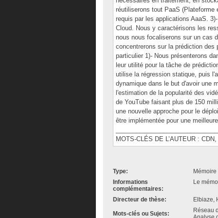
nécessaires en traitement, en stock
réutiliserons tout PaaS (Plateforme
requis par les applications AaaS. 3)
Cloud. Nous y caractérisons les ress
nous nous focaliserons sur un cas d
concentrerons sur la prédiction des 
particulier 1)- Nous présenterons d
leur utilité pour la tâche de prédict
utilise la régression statique, puis 
dynamique dans le but d'avoir une me
l'estimation de la popularité des vi
de YouTube faisant plus de 150 milli
une nouvelle approche pour le déplo
être implémentée pour une meilleur
______________________________
MOTS-CLÉS DE L’AUTEUR : CDN, Clou
Type:
Mémoire 
Informations
Le mémoir
complémentaires:
Directeur de thèse:
Elbiaze,
Réseau de
Mots-clés ou Sujets:
Analyse d