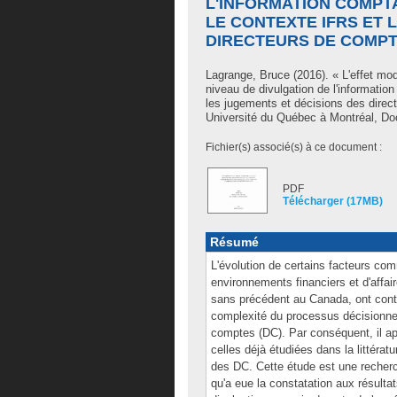
L'INFORMATION COMPT
LE CONTEXTE IFRS ET 
DIRECTEURS DE COMP
Lagrange, Bruce
(2016). « L'effet mod
niveau de divulgation de l'informatio
les jugements et décisions des dire
Université du Québec à Montréal, Doc
Fichier(s) associé(s) à ce document :
PDF
Télécharger (17MB)
Résumé
L'évolution de certains facteurs comm
environnements financiers et d'aff
sans précédent au Canada, ont contr
complexité du processus décisionnel
comptes (DC). Par conséquent, il ap
celles déjà étudiées dans la littérat
des DC. Cette étude est une recherch
qu'a eue la constatation aux résultat