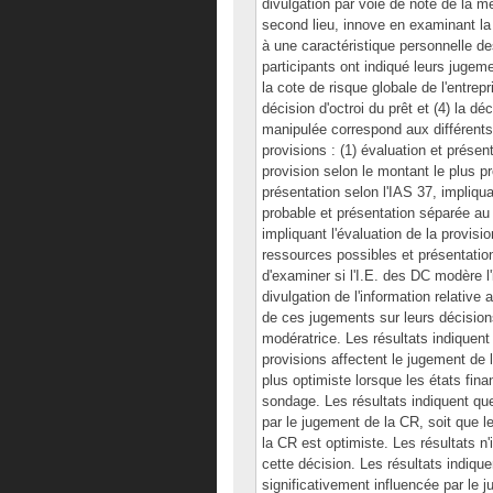
divulgation par voie de note de la 
second lieu, innove en examinant la
à une caractéristique personnelle des
participants ont indiqué leurs jugeme
la cote de risque globale de l'entrepr
décision d'octroi du prêt et (4) la dé
manipulée correspond aux différents 
provisions : (1) évaluation et présen
provision selon le montant le plus pr
présentation selon l'IAS 37, impliqua
probable et présentation séparée au 
impliquant l'évaluation de la provisi
ressources possibles et présentation
d'examiner si l'I.E. des DC modère 
divulgation de l'information relative
de ces jugements sur leurs décision
modératrice. Les résultats indiquent 
provisions affectent le jugement de
plus optimiste lorsque les états fin
sondage. Les résultats indiquent que 
par le jugement de la CR, soit que l
la CR est optimiste. Les résultats n
cette décision. Les résultats indiquen
significativement influencée par le 