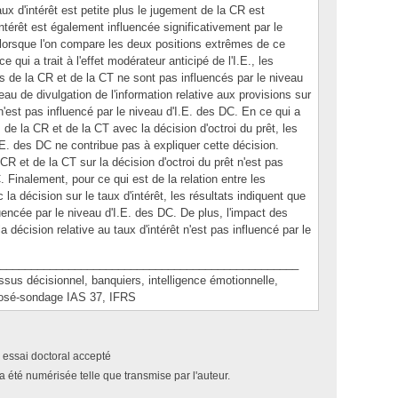
x d'intérêt est petite plus le jugement de la CR est
intérêt est également influencée significativement par le
lorsque l'on compare les deux positions extrêmes de ce
 qui a trait à l'effet modérateur anticipé de l'I.E., les
s de la CR et de la CT ne sont pas influencés par le niveau
eau de divulgation de l'information relative aux provisions sur
'est pas influencé par le niveau d'I.E. des DC. En ce qui a
s de la CR et de la CT avec la décision d'octroi du prêt, les
I.E. des DC ne contribue pas à expliquer cette décision.
CR et de la CT sur la décision d'octroi du prêt n'est pas
. Finalement, pour ce qui est de la relation entre les
a décision sur le taux d'intérêt, les résultats indiquent que
luencée par le niveau d'I.E. des DC. De plus, l'impact des
 décision relative au taux d'intérêt n'est pas influencé par le
________________________________________________
 décisionnel, banquiers, intelligence émotionnelle,
posé-sondage IAS 37, IFRS
 essai doctoral accepté
a été numérisée telle que transmise par l'auteur.