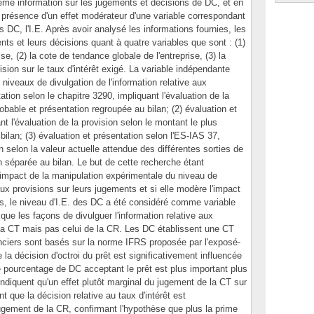
même information sur les jugements et décisions de DC, et en
 présence d'un effet modérateur d'une variable correspondant
 DC, l'I.E. Après avoir analysé les informations fournies, les
nts et leurs décisions quant à quatre variables que sont : (1)
ise, (2) la cote de tendance globale de l'entreprise, (3) la
cision sur le taux d'intérêt exigé. La variable indépendante
niveaux de divulgation de l'information relative aux
tation selon le chapitre 3290, impliquant l'évaluation de la
obable et présentation regroupée au bilan; (2) évaluation et
nt l'évaluation de la provision selon le montant le plus
bilan; (3) évaluation et présentation selon l'ES-IAS 37,
on selon la valeur actuelle attendue des différentes sorties de
 séparée au bilan. Le but de cette recherche étant
l'impact de la manipulation expérimentale du niveau de
 aux provisions sur leurs jugements et si elle modère l'impact
s, le niveau d'I.E. des DC a été considéré comme variable
que les façons de divulguer l'information relative aux
 la CT mais pas celui de la CR. Les DC établissent une CT
anciers sont basés sur la norme IFRS proposée par l'exposé-
la décision d'octroi du prêt est significativement influencée
e pourcentage de DC acceptant le prêt est plus important plus
'indiquent qu'un effet plutôt marginal du jugement de la CT sur
t que la décision relative au taux d'intérêt est
jugement de la CR, confirmant l'hypothèse que plus la prime