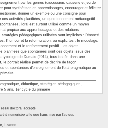
nseignement par les genres (discussion, causerie et jeu de
er pour synthétiser les apprentissages, encourager et féliciter
 questionner, donner un exemple ou une consigne pour
de ces activités planifiées, un questionnement métacognitif
 spontanées, l'oral est surtout utilisé comme un moyen
imat propice aux apprentissages et des relations
stratégies pédagogiques utilisées sont implicites : l'énoncé
les, l'humour et la reformulation, ou explicites : le modelage,
tionnement et le renforcement positif. Les objets
tés planifiées que spontanées sont des objets issus des
la typologie de Dumais (2014), tous traités dans une
 le portrait réalisé permet de décrire de façon
iées et spontanées d'enseignement de l'oral pragmatique au
primaire.
________________________________________________
gmatique, didactique, stratégies pédagogiques,
e 5 ans, 1er cycle du primaire
 essai doctoral accepté
a été numérisée telle que transmise par l'auteur.
ne, Lizanne