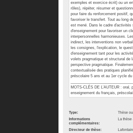
exemples et exercice écrit) ou un e
rôles), répéter, résumer et questionn
pour faire du renforcement positif,
favoriser le transfert. Tout au long 
est mené. Dans le cadre d'activités
d'enseignement pour favoriser un cl
interpersonnelles harmonieuses. Les 
indirect, les interventions non verba
les consignes, l'explication, le ques
d'enseignement tant pour les activi
volets pragmatique et structural de 
perspective pragmatique. Finalement,
contextualisée des pratiques planif
préscolaire 5 ans et au 1er cycle du 
______________________________
MOTS-CLÉS DE L’AUTEUR : oral, pra
enseignement du français, préscolair
Type:
Thèse ou
Informations
La thèse 
complémentaires:
Directeur de thèse:
Lafontai