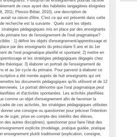
s enseignants. Puisqu'un tel enseignement pourrait faciliter
culièrement de ceux ayant des habiletés langagières éloignées
t, 2011; Plessis-Bélair, 2010), une description de
aurait sa raison d'être. C'est ce qui est présenté dans cette
de recherche est la suivante : Quels sont les objets
s stratégies pédagogiques mis en place par des enseignants
 du primaire lors de l'enseignement de l'oral pragmatique?
ciblés : 1) définir les objets d'enseignement/apprentissage et
place par des enseignants du préscolaire 5 ans et du 1er
ent de l'oral pragmatique planifié et spontané; 2) mettre en
apprentissage et les stratégies pédagogiques dégagés chez
re théorique; 3) élaborer un portrait de l'enseignement de
ns et au 1er cycle du primaire. Pour parvenir à élaborer ce
descriptive a été menée auprès de huit enseignants qui ont
remettre les documents pédagogiques qu'ils utilisent et de 12
nterviewés. Le portrait démontre que l'oral pragmatique peut
anifiées et d'activités spontanées. Les activités planifiées
ique comme un objet d'enseignement afin de favoriser la
 cadre de ces activités, les stratégies pédagogiques utilisées
, donner une consigne ou questionner pour préciser l'intention
pe de sujet, prise en compte des intérêts des élèves,
on des autres disciplines), questionner pour faire l'état des
nseignement explicite (modelage, pratique guidée, pratique
n enseignement plutôt traditionnel (explication, consigne,