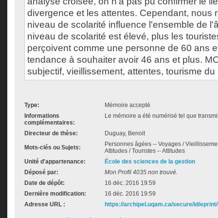
analyse croisée, on n'a pas pu confirmer le lie
divergence et les attentes. Cependant, nous
niveau de scolarité influence l'ensemble de l'â
niveau de scolarité est élevé, plus les tourist
perçoivent comme une personne de 60 ans et p
tendance à souhaiter avoir 46 ans et plus. 
subjectif, vieillissement, attentes, tourisme d
Type:
Mémoire accepté
Informations
Le mémoire a été numérisé tel que transmis
complémentaires:
Directeur de thèse:
Duguay, Benoit
Personnes âgées -- Voyages / Vieillisseme
Mots-clés ou Sujets:
Attitudes / Touristes -- Attitudes
Unité d'appartenance:
École des sciences de la gestion
Déposé par:
Mon Profil 4035 non trouvé.
Date de dépôt:
16 déc. 2016 19:59
Dernière modification:
16 déc. 2016 19:59
Adresse URL :
https://archipel.uqam.ca/secure/id/eprint