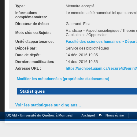
Type:
Mémoire accepté
Informations
Le mémoire a été numérisé tel que transmis
complémentaires:
Directeur de thèse:
Galerand, Elsa
Handicap -- Aspect sociologique / Théorie c
Mots-clés ou Sujets:
Capitalisme / Oppression
Unité d'appartenance:
Faculté des sciences humaines > Départ
Déposé par:
Service des bibliothèques
Date de dépôt:
14 déc. 2016 19:35
Dernière modification:
14 déc. 2016 19:35
Adresse URL :
https://archipel.uqam.ca/secure/id/eprint
Modifier les métadonnées (propriétaire du document)
Statistiques
Voir les statistiques sur cinq ans...
UQAM - Université du Québec à Montréal
Archipel
Nous écrire