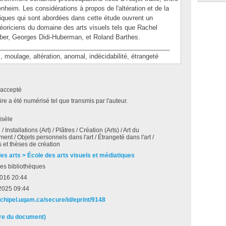
enheim. Les considérations à propos de l'altération et de la
iques qui sont abordées dans cette étude ouvrent un
héoriciens du domaine des arts visuels tels que Rachel
ober, Georges Didi-Huberman, et Roland Barthes.
________________________________________________
ulage, altération, anomal, indécidabilité, étrangeté
accepté
e a été numérisé tel que transmis par l'auteur.
isèle
/ Installations (Art) / Plâtres / Création (Arts) / Art du
ent / Objets personnels dans l'art / Étrangeté dans l'art /
et thèses de création
des arts > École des arts visuels et médiatiques
es bibliothèques
2016 20:44
2025 09:44
rchipel.uqam.ca/secure/id/eprint/9148
ire du document)