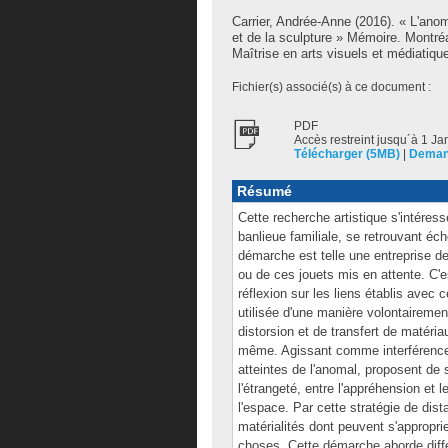
Carrier, Andrée-Anne
(2016). « L'anoma
et de la sculpture » Mémoire. Montré
Maîtrise en arts visuels et médiatiqu
Fichier(s) associé(s) à ce document :
PDF
Accès restreint jusqu´à 1 Ja
Télécharger (5MB)
|
Deman
Résumé
Cette recherche artistique s'intére
banlieue familiale, se retrouvant é
démarche est telle une entreprise d
ou de ces jouets mis en attente. C'es
réflexion sur les liens établis avec
utilisée d'une manière volontairemen
distorsion et de transfert de matéria
même. Agissant comme interférence 
atteintes de l'anomal, proposent de s
l'étrangeté, entre l'appréhension et l
l'espace. Par cette stratégie de dista
matérialités dont peuvent s'approprie
choses. Cette démarche aborde différ