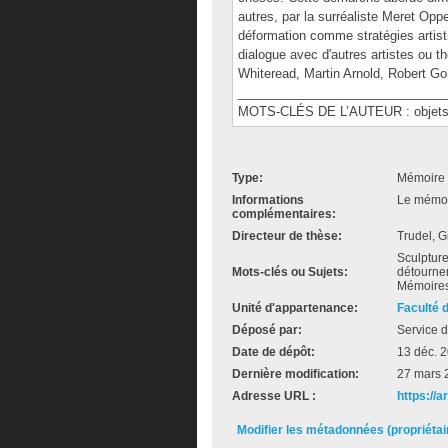
autres, par la surréaliste Meret Opp
déformation comme stratégies artist
dialogue avec d'autres artistes ou t
Whiteread, Martin Arnold, Robert G
______________________________
MOTS-CLÉS DE L’AUTEUR : objets, mo
Type:
Mémoire 
Informations
Le mémoir
complémentaires:
Directeur de thèse:
Trudel, G
Sculpture 
Mots-clés ou Sujets:
détournem
Mémoires 
Unité d'appartenance:
Faculté 
Déposé par:
Service d
Date de dépôt:
13 déc. 
Dernière modification:
27 mars 
Adresse URL :
https://a
Modifier les métadonnées (propriéta