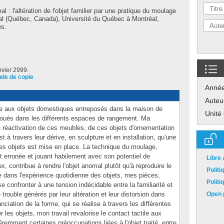
l : l'altération de l'objet familier par une pratique du moulage
al (Québec, Canada), Université du Québec à Montréal,
es.
nvier 2999.
de de copie
Anné
Auteu
sse aux objets domestiques entreposés dans la maison de
Unité
choués dans les différents espaces de rangement. Ma
e réactivation de ces meubles, de ces objets d'ornementation
t à travers leur dérive, en sculpture et en installation, qu'une
 ces objets est mise en place. La technique du moulage,
t erronée et jouant habilement avec son potentiel de
Libre
ux, contribue à rendre l'objet anomal plutôt qu'à reproduire le
Polit
dans l'expérience quotidienne des objets, mes pièces,
Polit
e confronter à une tension indécidable entre la familiarité et
e trouble générés par leur altération et leur distorsion dans
Open p
nciation de la forme, qui se réalise à travers les différentes
r les objets, mon travail revalorise le contact tactile aux
emment certaines préoccupations liées à l'objet traité, entre