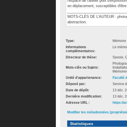
l'espace de l'atelier puis d'exposit
en déplacement, susceptibles d'êtr
______________________________
MOTS-CLÉS DE L’AUTEUR : photographi
abstraction.
Type:
Mémoire 
Informations
Le mémoir
complémentaires:
Directeur de thèse:
Savoie, C
Photograp
Mots-clés ou Sujets:
Installat
Mémoires 
Unité d'appartenance:
Faculté 
Déposé par:
Service d
Date de dépôt:
13 déc. 
Dernière modification:
13 déc. 
Adresse URL :
https://a
Modifier les métadonnées (propriéta
Statistiques