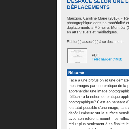
L'ESPACE SELON UNE 
DÉPLACEMENTS
Mauxion, Caroline Marie
(2016). « Re
photographique dans sa matérialité et
déplacements » Mémoire. Montréal (Q
en arts visuels et médiatiques.
Fichier(s) associé(s) à ce document :
PDF
Télécharger (4MB)
Résumé
Face à une profusion et une dématéri
mes images par une pratique de la
appréhender une image photographiqu
réfléchir à la notion de pratique ap
photographique? C'est en pensant d'a
le statut possible d'une image, tant
dépôt lumineux sur la surface sensibl
avec son référent, nourrit mes réfl
réduit plus seulement à sa finalité i