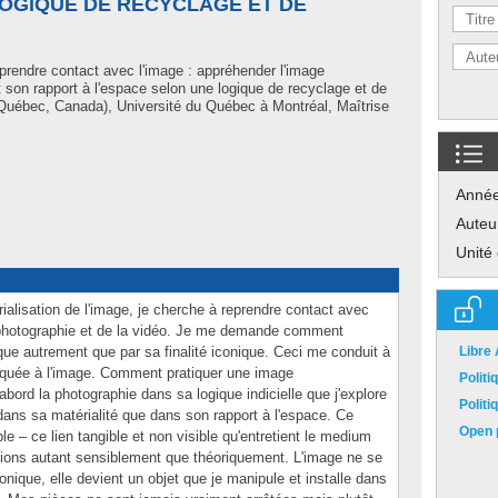
LOGIQUE DE RECYCLAGE ET DE
prendre contact avec l'image : appréhender l'image
 son rapport à l'espace selon une logique de recyclage et de
uébec, Canada), Université du Québec à Montréal, Maîtrise
Anné
Auteu
Unité
alisation de l'image, je cherche à reprendre contact avec
 photographie et de la vidéo. Je me demande comment
e autrement que par sa finalité iconique. Ceci me conduit à
Libre
pliquée à l'image. Comment pratiquer une image
Polit
bord la photographie dans sa logique indicielle que j'explore
Polit
 dans sa matérialité que dans son rapport à l'espace. Ce
Open p
e – ce lien tangible et non visible qu'entretient le medium
exions autant sensiblement que théoriquement. L'image ne se
conique, elle devient un objet que je manipule et installe dans