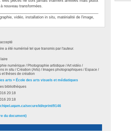
ion. Mes pièces ne sont jamais vraiment arrêtées mais plutôt
e à nouveau transformées.
________________________________________________
e, vidéo, installation in situ, matérialité de l'image,
accepté
e a été numérisé tel que transmis par l'auteur.
laire
hie numérique / Photographie artistique / Art vidéo /
ions in situ / Création (Arts) / Images photographiques / Espace /
et thèses de création
des arts > École des arts visuels et médiatiques
es bibliothèques
2016 20:18
2016 20:18
rchipel.uqam.ca/secure/id/eprint/9146
ire du document)