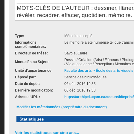
___________________________________
MOTS-CLÉS DE L’AUTEUR : dessiner, flâner,
révéler, recadrer, effacer, quotidien, mémoire.
Type:
Mémoire accepté
Informations
Le mémoire a été numérisé tel que transmis
complémentaires:
Directeur de thèse:
Savoie, Claire
Dessin / Création (Arts) / Flâneurs / Phot
Mots-clés ou Sujets:
/ Vie quotidienne / Perception / Mémoires e
Unité d'appartenance:
Faculté des arts > École des arts visuels
Déposé par:
Service des bibliothèques
Date de dépôt:
06 déc. 2016 19:33
Dernière modification:
06 déc. 2016 19:33
Adresse URL :
https://archipel.uqam.ca/secure/id/eprint
Modifier les métadonnées (propriétaire du document)
Statistiques
Voir les statistiques sur cinq ans...