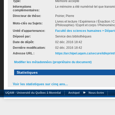
Type:
Mémoire accepté
Informations
Le mémoire a été numérisé tel que transmis
complémentaires:
Directeur de thèse:
Poirier, Pierre
Livres et lecture / Expérience / Énaction /
Mots-clés ou Sujets:
(Philosophie) / Esprit et corps / Phénomén
Unité d'appartenance:
Faculté des sciences humaines > Départ
Déposé par:
Service des bibliothèques
Date de dépôt:
02 déc. 2016 18:42
Dernière modification:
02 déc. 2016 18:42
Adresse URL :
https://archipel.uqam.ca/secure/id/eprint
Modifier les métadonnées (propriétaire du document)
Statistiques
Voir les statistiques sur cinq ans...
UQAM - Université du Québec à Montréal
Archipel
Nous écrire