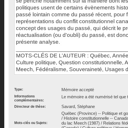
se penche notamment sur la manière dont le
politiques usent de certains évènements histo
passé lointain comme du passé récent, pour fa
représentations du conflit constitutionnel ca
concept des usages du passé, qui décrit le p
réactualisation (ou d'oubli) du passé, est don
présente analyse.
___________________________________
MOTS-CLÉS DE L’AUTEUR : Québec, Année
Culture politique, Question constitutionnelle, 
Meech, Fédéralisme, Souveraineté, Usages 
Mémoire accepté
Type:
Informations
Le mémoire a été numérisé tel que t
complémentaires:
Savard, Stéphane
Directeur de thèse:
Québec (Province) -- Politique et 
/ Histoire constitutionnelle -- Canad
du lac Meech (1987) / Relations féd
Mots-clés ou Sujets:
(Canada) / Culture politique / Homme