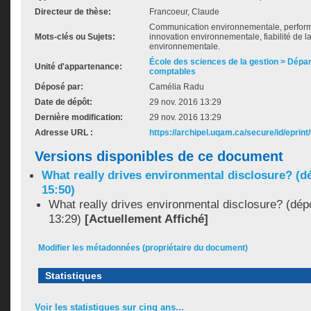
Directeur de thèse:
Francoeur, Claude
Communication environnementale, perfor
Mots-clés ou Sujets:
innovation environnementale, fiabilité de 
environnementale.
École des sciences de la gestion > Dép
Unité d'appartenance:
comptables
Déposé par:
Camélia Radu
Date de dépôt:
29 nov. 2016 13:29
Dernière modification:
29 nov. 2016 13:29
Adresse URL :
https://archipel.uqam.ca/secure/id/eprint
Versions disponibles de ce document
What really drives environmental disclosure? (dé
15:50)
What really drives environmental disclosure? (dép
13:29)
[Actuellement Affiché]
Modifier les métadonnées (propriétaire du document)
Statistiques
Voir les statistiques sur cinq ans...