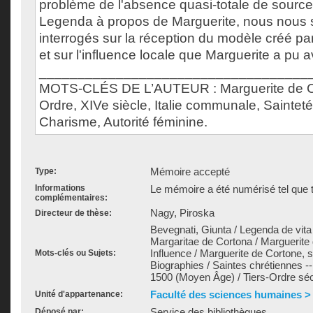
problème de l'absence quasi-totale de source
Legenda à propos de Marguerite, nous nous
interrogés sur la réception du modèle créé p
et sur l'influence locale que Marguerite a pu a
___________________________________
MOTS-CLÉS DE L’AUTEUR : Marguerite de Co
Ordre, XIVe siècle, Italie communale, Saintet
Charisme, Autorité féminine.
Mémoire accepté
Type:
Informations
Le mémoire a été numérisé tel que t
complémentaires:
Nagy, Piroska
Directeur de thèse:
Bevegnati, Giunta / Legenda de vita
Margaritae de Cortona / Marguerite 
Influence / Marguerite de Cortone, sa
Mots-clés ou Sujets:
Biographies / Saintes chrétiennes -- I
1500 (Moyen Âge) / Tiers-Ordre séc
Faculté des sciences humaines >
Unité d'appartenance:
Service des bibliothèques
Déposé par: