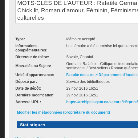
MOTS-CLÉS DE L’AUTEUR : Rafaële Germain,
Chick lit, Roman d'amour, Féminin, Féminis
culturelles
Type:
Mémoire accepté
Informations
Le mémoire a été numérisé tel que transmis
complémentaires:
Directeur de thèse:
Savoie, Chantal
Germain, Rafaële -- Critique et interprétatio
Mots-clés ou Sujets:
sentimental / Best-sellers / Roman québéco
Unité d'appartenance:
Faculté des arts > Département d'études 
Déposé par:
Service des bibliothèques
Date de dépôt:
29 nov. 2016 16:51
Dernière modification:
29 nov. 2016 16:51
Adresse URL :
https://archipel.uqam.ca/secure/id/eprint
Modifier les métadonnées (propriétaire du document)
Statistiques