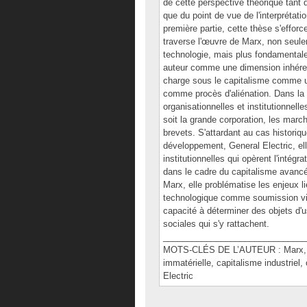
de cette perspective théorique tant 
que du point de vue de l'interpréta
première partie, cette thèse s'effor
traverse l'œuvre de Marx, non seule
technologie, mais plus fondamentale
auteur comme une dimension inhérente
charge sous le capitalisme comme un
comme procès d'aliénation. Dans la s
organisationnelles et institutionnell
soit la grande corporation, les marc
brevets. S'attardant au cas historiqu
développement, General Electric, el
institutionnelles qui opèrent l'intégra
dans le cadre du capitalisme avancé.
Marx, elle problématise les enjeux li
technologique comme soumission virt
capacité à déterminer des objets d'u
sociales qui s'y rattachent.
______________________________
MOTS-CLÉS DE L’AUTEUR : Marx, inte
immatérielle, capitalisme industriel
Electric