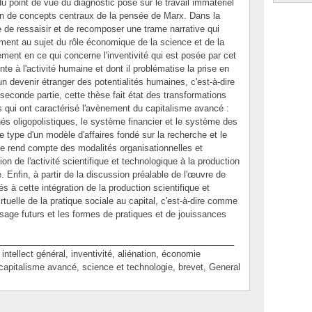
du point de vue du diagnostic posé sur le travail immatériel
tion de concepts centraux de la pensée de Marx. Dans la
ce de ressaisir et de recomposer une trame narrative qui
ment au sujet du rôle économique de la science et de la
ment en ce qui concerne l'inventivité qui est posée par cet
 à l'activité humaine et dont il problématise la prise en
 devenir étranger des potentialités humaines, c'est-à-dire
econde partie, cette thèse fait état des transformations
es qui ont caractérisé l'avènement du capitalisme avancé :
hés oligopolistiques, le système financier et le système des
e type d'un modèle d'affaires fondé sur la recherche et le
le rend compte des modalités organisationnelles et
tion de l'activité scientifique et technologique à la production
 Enfin, à partir de la discussion préalable de l'œuvre de
és à cette intégration de la production scientifique et
uelle de la pratique sociale au capital, c'est-à-dire comme
sage futurs et les formes de pratiques et de jouissances
________________________________________________
llect général, inventivité, aliénation, économie
, capitalisme avancé, science et technologie, brevet, General