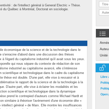
entivité : de l'intellect général à General Electric » Thèse.
é du Québec à Montréal, Doctorat en sociologie.
Anné
Auteu
 rôle économique de la science et de la technologie dans le
lle s'enracine d'abord dans une discussion des thèses
Unité
à l'égard du capitalisme industriel qu'il avait sous les yeux.
porelle qui nous sépare du contexte de rédaction de son
alisme industriel au capitalisme avancé, elle s'intéresse
on scientifique et technologique dans le cadre du capitalisme
Libre
te thèse est double. D'une part, elle vise à ressaisir et à
oblématise le rapport de la science et de la technologie à la
Polit
D'autre part, elle vise à éclairer les modalités et les
Polit
duction scientifique et technologique dans la dynamique
Open p
èse prend le contrepied d'auteurs comme Michael Hardt et
on similaire à théoriser l'avènement d'une économie dite «
« intellect général » de Marx. Elle montre les insuffisances