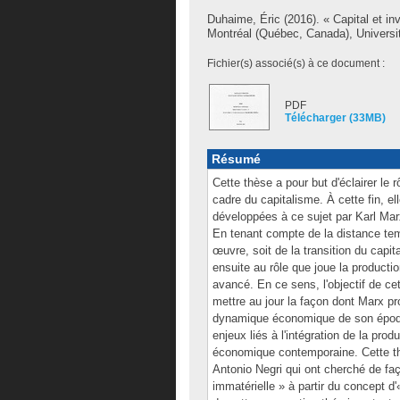
Duhaime, Éric
(2016). « Capital et inv
Montréal (Québec, Canada), Universit
Fichier(s) associé(s) à ce document :
PDF
Télécharger (33MB)
Résumé
Cette thèse a pour but d'éclairer le
cadre du capitalisme. À cette fin, e
développées à ce sujet par Karl Marx 
En tenant compte de la distance tem
œuvre, soit de la transition du capit
ensuite au rôle que joue la producti
avancé. En ce sens, l'objectif de cet
mettre au jour la façon dont Marx pr
dynamique économique de son époque. 
enjeux liés à l'intégration de la pro
économique contemporaine. Cette th
Antonio Negri qui ont cherché de faç
immatérielle » à partir du concept d'