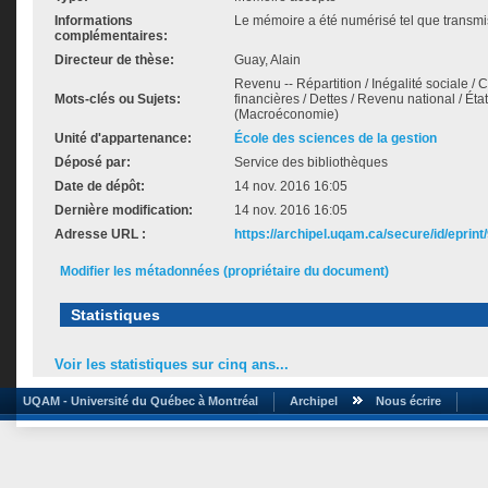
Informations
Le mémoire a été numérisé tel que transmis
complémentaires:
Directeur de thèse:
Guay, Alain
Revenu -- Répartition / Inégalité sociale /
Mots-clés ou Sujets:
financières / Dettes / Revenu national / É
(Macroéconomie)
Unité d'appartenance:
École des sciences de la gestion
Déposé par:
Service des bibliothèques
Date de dépôt:
14 nov. 2016 16:05
Dernière modification:
14 nov. 2016 16:05
Adresse URL :
https://archipel.uqam.ca/secure/id/eprint
Modifier les métadonnées (propriétaire du document)
Statistiques
Voir les statistiques sur cinq ans...
UQAM - Université du Québec à Montréal
Archipel
Nous écrire