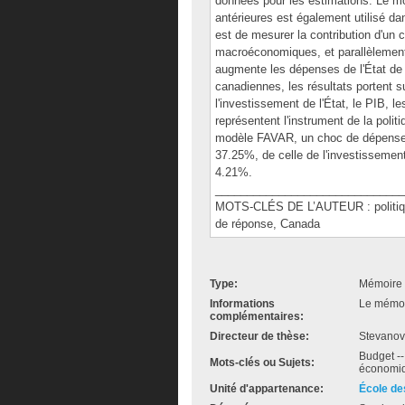
données pour les estimations. Le mo
antérieures est également utilisé da
est de mesurer la contribution d'un 
macroéconomiques, et parallèlement 
augmente les dépenses de l'État de
canadiennes, les résultats portent 
l'investissement de l'État, le PIB, l
représentent l'instrument de la polit
modèle FAVAR, un choc de dépenses 
37.25%, de celle de l'investissemen
4.21%.
______________________________
MOTS-CLÉS DE L’AUTEUR : politiqu
de réponse, Canada
Type:
Mémoire 
Informations
Le mémoir
complémentaires:
Directeur de thèse:
Stevanovi
Budget -
Mots-clés ou Sujets:
économiq
Unité d'appartenance:
École de