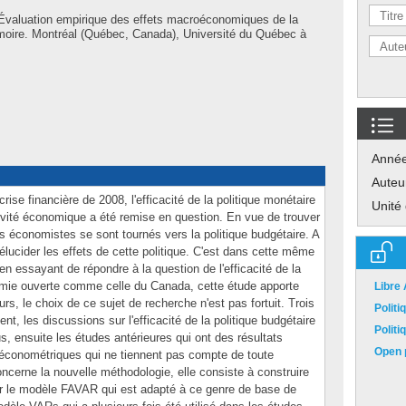
Évaluation empirique des effets macroéconomiques de la
moire. Montréal (Québec, Canada), Université du Québec à
Anné
Auteu
se financière de 2008, l'efficacité de la politique monétaire
Unité
tivité économique a été remise en question. En vue de trouver
s économistes se sont tournés vers la politique budgétaire. A
'élucider les effets de cette politique. C'est dans cette même
t en essayant de répondre à la question de l'efficacité de la
omie ouverte comme celle du Canada, cette étude apporte
Libre
rs, le choix de ce sujet de recherche n'est pas fortuit. Trois
Polit
t, les discussions sur l'efficacité de la politique budgétaire
Polit
, ensuite les études antérieures qui ont des résultats
Open p
es économétriques qui ne tiennent pas compte de toute
concerne la nouvelle méthodologie, elle consiste à construire
er le modèle FAVAR qui est adapté à ce genre de base de