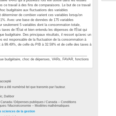
dèle VARs qui a plusieurs fois été utilisé dans les études
ns ce travail à des fins de comparaisons. Le but de ce travail
choc budgétaire aux fluctuations des variables
déterminer de combien varient ces variables lorsqu'on
 1%. Avec une base de données de 175 variables
sur seulement 5 variables dont la consommation totale,
es taxes de l'État et bien entendu les dépenses de l'État qui
ique budgétaire. Des principaux résultats, il ressort qu'avec un
est responsable de la fluctuation de la consommation à
t à 99.49%, de celle du PIB à 32.59% et de celle des taxes à
________________________________________________
e budgétaire, choc de dépenses, VARs, FAVAR, fonctions
accepté
e a été numérisé tel que transmis par l'auteur.
c, Dalibor
- Canada / Dépenses publiques / Canada -- Conditions
ues / Macroéconomie -- Modèles mathématiques
s sciences de la gestion