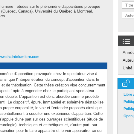
 lumière : études sur le phénomène d'apparitions provoqué
l (Québec, Canada), Université du Québec à Montréal,
rts.
Anné
www.chairdelumiere.com
Auteu
Unité
énomène d'apparition provoquée chez le spectateur vise à
n ainsi que l'interpénétration du concept d'apparition dans le
 et de théorisation. Cette thèse création vise concurremment
spositif apte à engendrer chez le participant-spectateur
Libre
à son double. L'apparition est donc abordée comme procédé
Polit
ssenti. Le dispositif, épuré, immatériel et éphémère déstabilise
a propre corporalité; le voir et l'entendre proposés ainsi que
Polit
sentiellement à susciter une expérience d'apparition. Cette
Open p
 s'appuie d'une part sur des ouvrages scientifiques (étude de
eurologie), techniques et esthétiques et, d'autre part, sur
ination pour le faire apparaitre et le voir apparaitre, ce qui