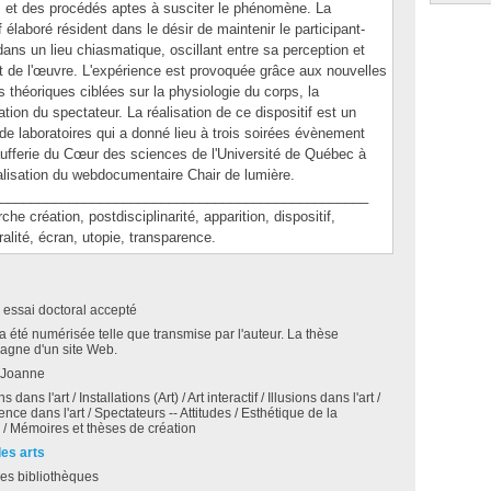
s et des procédés aptes à susciter le phénomène. La
tif élaboré résident dans le désir de maintenir le participant-
 dans un lieu chiasmatique, oscillant entre sa perception et
 de l'œuvre. L'expérience est provoquée grâce aux nouvelles
théoriques ciblées sur la physiologie du corps, la
ation du spectateur. La réalisation de ce dispositif est un
t de laboratoires qui a donné lieu à trois soirées évènement
ufferie du Cœur des sciences de l'Université de Québec à
réalisation du webdocumentaire Chair de lumière.
________________________________________________
réation, postdisciplinarité, apparition, dispositif,
alité, écran, utopie, transparence.
 essai doctoral accepté
a été numérisée telle que transmise par l'auteur. La thèse
agne d'un site Web.
 Joanne
 dans l'art / Installations (Art) / Art interactif / Illusions dans l'art /
nce dans l'art / Spectateurs -- Attitudes / Esthétique de la
 / Mémoires et thèses de création
des arts
es bibliothèques