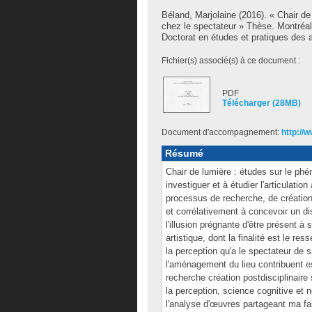
Béland, Marjolaine
(2016). « Chair de
chez le spectateur » Thèse. Montréa
Doctorat en études et pratiques des a
Fichier(s) associé(s) à ce document :
PDF
Télécharger (28MB)
Document d'accompagnement:
http://
Résumé
Chair de lumière : études sur le ph
investiguer et à étudier l'articulatio
processus de recherche, de création
et corrélativement à concevoir un di
l'illusion prégnante d'être présent 
artistique, dont la finalité est le re
la perception qu'a le spectateur de s
l'aménagement du lieu contribuent es
recherche création postdisciplinaire
la perception, science cognitive et n
l'analyse d'œuvres partageant ma fasc