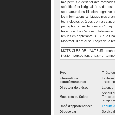
m'a permis d'identifier des méthode
spécificité et l'originalité du disposi
spectateur dans l'illusion cognitive,
les informations ambigües provenant
technologies et à des connaissances 
perception et sur le pouvoir d'imagin
trajet ponctué d'études, d'ateliers e
tenues en septembre 2013, à la Cha
Montréal. Il est aussi l'objet de la 
______________________________
MOTS-CLÉS DE L’AUTEUR : recherche c
illusion, perception, chiasme, tempor
Type:
Thèse ou
Informations
La thèse 
complémentaires:
s'accomp
Directeur de thèse:
Lalonde,
Apparitions
Mots-clés ou Sujets:
Transpare
réception
Unité d'appartenance:
Faculté 
Déposé par:
Service d