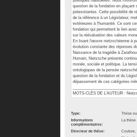
politiques habituelles. Nous montron
question de la fondation en plaçant s
préexistantes. Cette possibilité de 
de la référence à un Législateur, me
extérieures à l'humanité. Ce sont ces
fondation qui permettent le lien av
sur la réévaluation des valeurs mora
En lisant l'œuvre nietzschéenne à p
évolution constante des réponses do
Naissance de la tragédie à Zarathou
Humain, Nietzsche présente continue
morale, sociale et politique. La ten
ontologiques de la pensée nietzsché
question de la fondation et du Légis
dépassement de ces catégories mêmes
______________________________
MOTS-CLÉS DE L’AUTEUR : Nietzsche,
Type:
Thèse ou
Informations
La thèse 
complémentaires:
Directeur de thèse:
Couture,