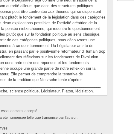
s que le Législateur agit comme une neutralisation de la
on autorité ailleurs que dans des structures politiques
réponse peut être confrontée aux théories qui se dispensent
ttant plutôt le fondement de la législation dans des catégories
 deux explications possibles de l'activité créatrice de la
ec la pensée nietzschéenne, qui recentre le questionnement
les plutôt que sur la fondation politique au sens classique.
artir de ces catégories politiques, nous découvrons une
nnées à ce questionnement. Du Législateur-artiste de
stra, en passant par le positivisme réformateur d'Humain trop
llement des réflexions sur les fondements de l'évolution
sion constante entre ces réponses et les fondements
enne occupe une grande partie de notre réflexion sur la
lateur. Elle permet de comprendre la tentative de
 de la tradition que Nietzsche tente d'opérer.
________________________________________________
 science politique, Législateur, Platon, législation.
 essai doctoral accepté
a été numérisée telle que transmise par l'auteur.
 Yves