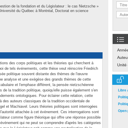
estion de la fondation et du Législateur : le cas Nietzsche »
niversité du Québec à Montréal, Doctorat en science
Anné
Auteu
tions des corps politiques et les théories qui cherchent à
Unité
i de tels événements, cette thèse veut réinscrire Friedrich
sée politique souvent distante des thèmes de l'œuvre
ne analyse et une exégèse des grands thèmes de cette
abulaire et l'emphase diffèrent, la pensée nietzschéenne
s de la tradition politique, quoiqu'elle puisse également s'en
Libre
dements ontologiques. Pour éclairer cette relation, cette
Polit
 des auteurs classiques de la tradition occidentale de
Polit
el et Machiavel. Leurs théories politiques sont interrogées
Open p
 l'autorité attachée à cet événement. Ces interrogations sont
slateur comme figure théorique qui offre une réponse possible
événement qui ne peut se comprendre d'après les catégories