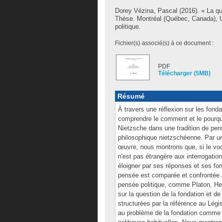
Dorey Vézina, Pascal
(2016). « La qu
Thèse. Montréal (Québec, Canada), U
politique.
Fichier(s) associé(s) à ce document :
PDF
Télécharger (5MB)
Résumé
À travers une réflexion sur les fonda
comprendre le comment et le pourquo
Nietzsche dans une tradition de pen
philosophique nietzschéenne. Par u
œuvre, nous montrons que, si le voc
n'est pas étrangère aux interrogation
éloigner par ses réponses et ses fon
pensée est comparée et confrontée à
pensée politique, comme Platon, Heg
sur la question de la fondation et de
structurées par la référence au Légi
au problème de la fondation comme 