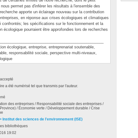
de certaines limites de notre recherche, dont le petit
e nous permet pas d'inférer les résultats à l'ensemble des
cherche apporte un éclairage nouveau sur la contribution
'entreprises, en réponse aux crises écologiques et climatiques
confrontés; les spécifications sur le fonctionnement et la
ion écologique pourraient être approfondies lors de recherches
________________________________________________
 écologique, entreprise, entreprenariat soutenable,
le, responsabilité sociale, perspective multi-niveaux,
logique
accepté
e a été numérisé tel que transmis par l'auteur.
ené
tion des entreprises / Responsabilité sociale des entreprises /
Province) / Économie verte / Développement durable / Crise
ue
 > Institut des sciences de l'environnement (ISE)
es bibliothèques
2016 19:02