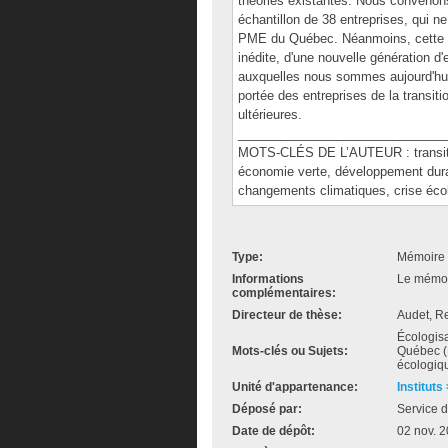
théories existantes. Nous convenons 
échantillon de 38 entreprises, qui n
PME du Québec. Néanmoins, cette re
inédite, d'une nouvelle génération d
auxquelles nous sommes aujourd'hui 
portée des entreprises de la transit
ultérieures.
______________________________
MOTS-CLÉS DE L’AUTEUR : transition
économie verte, développement durab
changements climatiques, crise éco
Type:
Mémoire 
Informations
Le mémoir
complémentaires:
Directeur de thèse:
Audet, R
Écologisa
Mots-clés ou Sujets:
Québec (
écologiq
Unité d'appartenance:
Instituts
Déposé par:
Service d
Date de dépôt:
02 nov. 