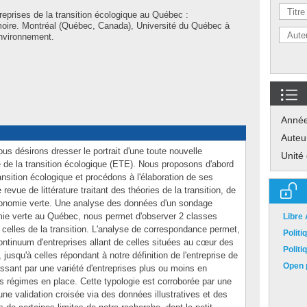
reprises de la transition écologique au Québec :
émoire. Montréal (Québec, Canada), Université du Québec à
environnement.
Anné
Auteu
us désirons dresser le portrait d'une toute nouvelle
Unité
ise de la transition écologique (ETE). Nous proposons d'abord
transition écologique et procédons à l'élaboration de ses
revue de littérature traitant des théories de la transition, de
'économie verte. Une analyse des données d'un sondage
ie verte au Québec, nous permet d'observer 2 classes
Libre
t celles de la transition. L'analyse de correspondance permet,
Polit
ontinuum d'entreprises allant de celles situées au cœur des
Polit
usqu'à celles répondant à notre définition de l'entreprise de
Open p
passant par une variété d'entreprises plus ou moins en
 régimes en place. Cette typologie est corroborée par une
une validation croisée via des données illustratives et des