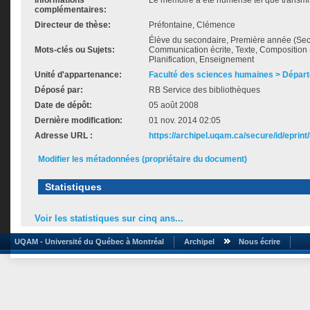
Informations
Le mémoire a été numérisé tel que transmis
complémentaires:
Directeur de thèse:
Préfontaine, Clémence
Élève du secondaire, Première année (Seco
Mots-clés ou Sujets:
Communication écrite, Texte, Composition (
Planification, Enseignement
Unité d'appartenance:
Faculté des sciences humaines > Départ
Déposé par:
RB Service des bibliothèques
Date de dépôt:
05 août 2008
Dernière modification:
01 nov. 2014 02:05
Adresse URL :
https://archipel.uqam.ca/secure/id/eprint
Modifier les métadonnées (propriétaire du document)
Statistiques
Voir les statistiques sur cinq ans...
UQAM - Université du Québec à Montréal
Archipel
Nous écrire