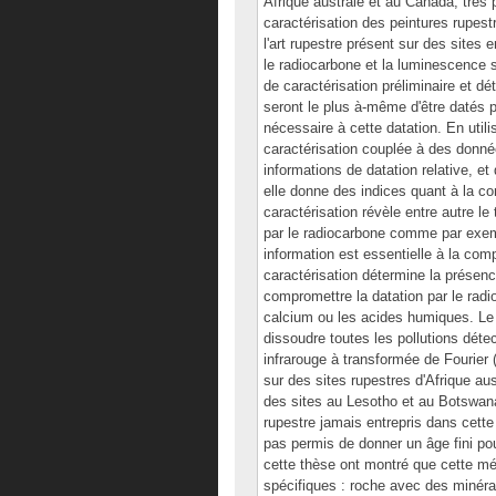
Afrique australe et au Canada, très 
caractérisation des peintures rupest
l'art rupestre présent sur des sites 
le radiocarbone et la luminescence s
de caractérisation préliminaire et dé
seront le plus à-même d'être datés pa
nécessaire à cette datation. En uti
caractérisation couplée à des donnée
informations de datation relative, et
elle donne des indices quant à la com
caractérisation révèle entre autre l
par le radiocarbone comme par exemp
information est essentielle à la co
caractérisation détermine la présenc
compromettre la datation par le rad
calcium ou les acides humiques. Le 
dissoudre toutes les pollutions déte
infrarouge à transformée de Fourier 
sur des sites rupestres d'Afrique au
des sites au Lesotho et au Botswana e
rupestre jamais entrepris dans cett
pas permis de donner un âge fini pou
cette thèse ont montré que cette mé
spécifiques : roche avec des minéra