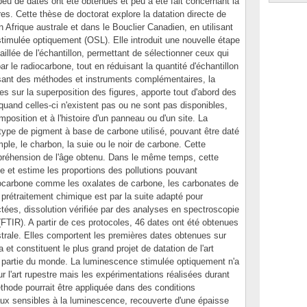
peu de dates ont été obtenues et peu a été fait concernant la
res. Cette thèse de doctorat explore la datation directe de
en Afrique australe et dans le Bouclier Canadien, en utilisant
timulée optiquement (OSL). Elle introduit une nouvelle étape
taillée de l'échantillon, permettant de sélectionner ceux qui
r le radiocarbone, tout en réduisant la quantité d'échantillon
lisant des méthodes et instruments complémentaires, la
s sur la superposition des figures, apporte tout d'abord des
 quand celles-ci n'existent pas ou ne sont pas disponibles,
position et à l'histoire d'un panneau ou d'un site. La
e type de pigment à base de carbone utilisé, pouvant être daté
le, le charbon, la suie ou le noir de carbone. Cette
mpréhension de l'âge obtenu. Dans le même temps, cette
e et estime les proportions des pollutions pouvant
iocarbone comme les oxalates de carbone, les carbonates de
prétraitement chimique est par la suite adapté pour
ctées, dissolution vérifiée par des analyses en spectroscopie
(FTIR). A partir de ces protocoles, 46 dates ont été obtenues
strale. Elles comportent les premières dates obtenues sur
t constituent le plus grand projet de datation de l'art
e partie du monde. La luminescence stimulée optiquement n'a
r l'art rupestre mais les expérimentations réalisées durant
thode pourrait être appliquée dans des conditions
ux sensibles à la luminescence, recouverte d'une épaisse