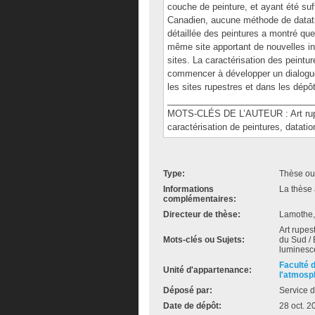
couche de peinture, et ayant été su
Canadien, aucune méthode de datatio
détaillée des peintures a montré que 
même site apportant de nouvelles in
sites. La caractérisation des peintu
commencer à développer un dialogue 
les sites rupestres et dans les dépô
______________________________
MOTS-CLÉS DE L’AUTEUR : Art rupes
caractérisation de peintures, datati
Type:
Thèse ou
Informations
La thèse 
complémentaires:
Directeur de thèse:
Lamothe,
Art rupest
Mots-clés ou Sujets:
du Sud / 
luminesc
Faculté 
Unité d'appartenance:
l'atmosp
Déposé par:
Service d
Date de dépôt:
28 oct. 2