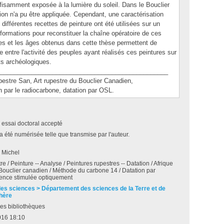
ffisamment exposée à la lumière du soleil. Dans le Bouclier
n n'a pu être appliquée. Cependant, une caractérisation
différentes recettes de peinture ont été utilisées sur un
formations pour reconstituer la chaîne opératoire de ces
res et les âges obtenus dans cette thèse permettent de
entre l'activité des peuples ayant réalisés ces peintures sur
ts archéologiques.
________________________________________________
tre San, Art rupestre du Bouclier Canadien,
on par le radiocarbone, datation par OSL.
 essai doctoral accepté
a été numérisée telle que transmise par l'auteur.
 Michel
re / Peinture -- Analyse / Peintures rupestres -- Datation / Afrique
Bouclier canadien / Méthode du carbone 14 / Datation par
ence stimulée optiquement
des sciences > Département des sciences de la Terre et de
hère
es bibliothèques
016 18:10