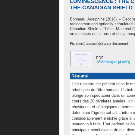
LUMINESCENCE : THE 
THE CANADIAN SHIELD
Bonneau, Adelphine
(2016). « Geochem
radiocarbon and optically stimulated
Canadian Shield » Thèse. Montréal (
en sciences de la Terre et de l'atmos
Fichier(s) associé(s) à ce document :
PDF
Télécharger (43MB)
Résumé
L'art rupestre est présent dans le m
artistiques de l'être humain. L'artis
plonge son spectateur dans un aperç
cours des 20 dernières années, l'ut
physiques, et géologiques a permis d
déterminer l'âge de cet art. L'interpr
considérablement enrichie grâce à l'
beaucoup à faire. L'art pariétal paléo
principaux bénéficiaires de ces dé