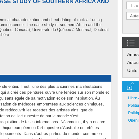
CASE STUDY OF SOUTHERN AFRICA AND
ical characterization and direct dating of rock art using
 luminescence : the case study of southern Africa and the
Québec, Canada), Université du Québec à Montréal, Doctorat
phère.
Anné
Auteu
Unité
onde entier. Il est l'une des plus anciennes manifestations
te qui a créé ces peintures ouvre une fenêtre sur son monde et
u sans égale de sa motivation et de son inspiration. Au
Libre
ilisation de méthodes empruntées aux sciences chimiques,
Polit
e redécouvrir les recettes des artistes ainsi que de
Polit
étation de l'art rupestre de par le monde s'est
Open p
acquisition de telles informations. Néanmoins, il y a encore
lithique européen ou l'art rupestre d'Australie ont été les
veloppements. Dans d'autres parties du monde, comme en