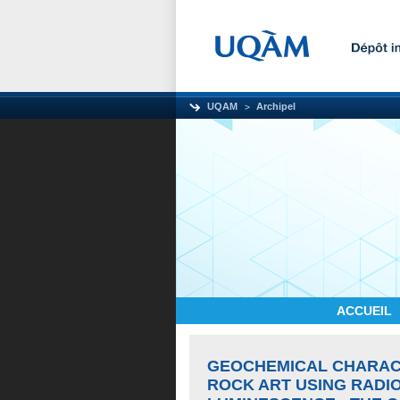
UQAM
Archipel
ACCUEIL
GEOCHEMICAL CHARACT
ROCK ART USING RADI