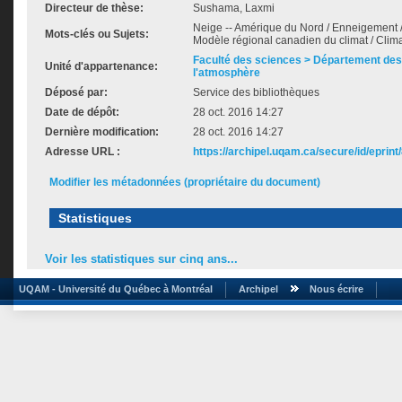
Directeur de thèse:
Sushama, Laxmi
Neige -- Amérique du Nord / Enneigement / 
Mots-clés ou Sujets:
Modèle régional canadien du climat / Cli
Faculté des sciences > Département des 
Unité d'appartenance:
l'atmosphère
Déposé par:
Service des bibliothèques
Date de dépôt:
28 oct. 2016 14:27
Dernière modification:
28 oct. 2016 14:27
Adresse URL :
https://archipel.uqam.ca/secure/id/eprint
Modifier les métadonnées (propriétaire du document)
Statistiques
Voir les statistiques sur cinq ans...
UQAM - Université du Québec à Montréal
Archipel
Nous écrire