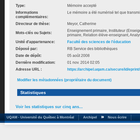
Type:
Mémoire accepté
Informations
Le mémoire a été numérisé tel que transmis
complémentaires:
Directeur de thèse:
Meyor, Catherine
Enseignement primaire, Instituteur (Ensei
Mots-clés ou Sujets:
primaire, Relation élève-enseignant, Ana
Unité d'appartenance:
Faculté des sciences de l'éducation
Déposé par:
RB Service des bibliothèques
Date de dépôt:
05 août 2008
Dernière modification:
01 nov. 2014 02:05
Adresse URL :
https://archipel.uqam.ca/secure/id/eprint
Modifier les métadonnées (propriétaire du document)
Statistiques
Voir les statistiques sur cinq ans...
UQAM - Université du Québec à Montréal
Archipel
Nous écrire