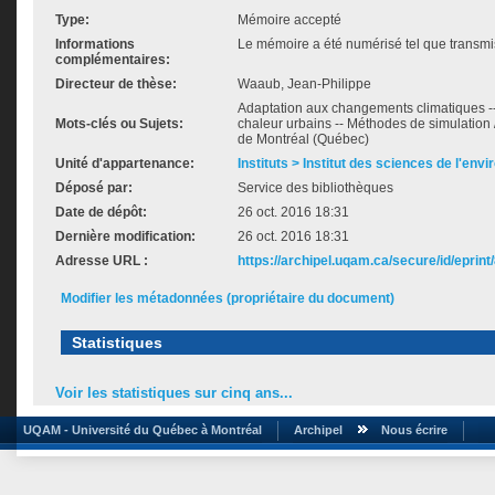
Type:
Mémoire accepté
Informations
Le mémoire a été numérisé tel que transmis
complémentaires:
Directeur de thèse:
Waaub, Jean-Philippe
Adaptation aux changements climatiques -- 
Mots-clés ou Sujets:
chaleur urbains -- Méthodes de simulatio
de Montréal (Québec)
Unité d'appartenance:
Instituts > Institut des sciences de l'env
Déposé par:
Service des bibliothèques
Date de dépôt:
26 oct. 2016 18:31
Dernière modification:
26 oct. 2016 18:31
Adresse URL :
https://archipel.uqam.ca/secure/id/eprint
Modifier les métadonnées (propriétaire du document)
Statistiques
Voir les statistiques sur cinq ans...
UQAM - Université du Québec à Montréal
Archipel
Nous écrire