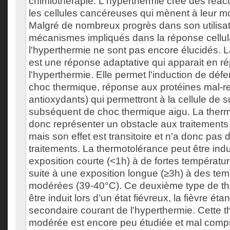
chimiothérapie. L'hyperthermie créé des réac
les cellules cancéreuses qui mènent à leur m
Malgré de nombreux progrès dans son utilisati
mécanismes impliqués dans la réponse cellul
l'hyperthermie ne sont pas encore élucidés. 
est une réponse adaptative qui apparait en r
l'hyperthermie. Elle permet l'induction de déf
choc thermique, réponse aux protéines mal-r
antioxydants) qui permettront à la cellule de s
subséquent de choc thermique aigu. La therm
donc représenter un obstacle aux traitements
mais son effet est transitoire et n'a donc pas 
traitements. La thermotolérance peut être indu
exposition courte (<1h) à de fortes températu
suite à une exposition longue (≥3h) à des te
modérées (39-40°C). Ce deuxième type de th
être induit lors d'un état fiévreux, la fièvre étan
secondaire courant de l'hyperthermie. Cette 
modérée est encore peu étudiée et mal comp