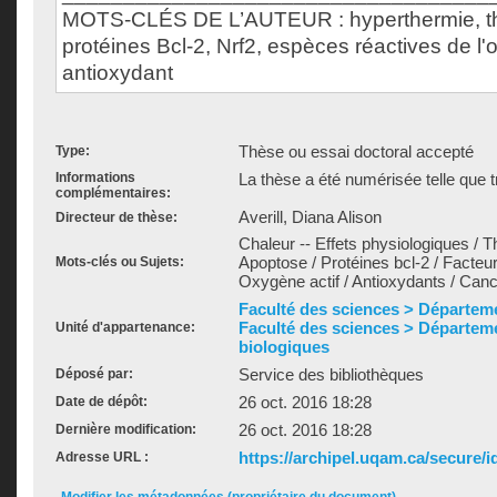
MOTS-CLÉS DE L’AUTEUR : hyperthermie, th
protéines Bcl-2, Nrf2, espèces réactives de l
antioxydant
Thèse ou essai doctoral accepté
Type:
Informations
La thèse a été numérisée telle que t
complémentaires:
Averill, Diana Alison
Directeur de thèse:
Chaleur -- Effets physiologiques / 
Apoptose / Protéines bcl-2 / Facteur
Mots-clés ou Sujets:
Oxygène actif / Antioxydants / Can
Faculté des sciences > Départem
Faculté des sciences > Départem
Unité d'appartenance:
biologiques
Service des bibliothèques
Déposé par:
26 oct. 2016 18:28
Date de dépôt:
26 oct. 2016 18:28
Dernière modification:
https://archipel.uqam.ca/secure/i
Adresse URL :