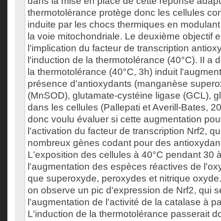
dans la mise en place de cette réponse adapt
thermotolérance protège donc les cellules con
induite par les chocs thermiques en modulant
la voie mitochondriale. Le deuxième objectif 
l'implication du facteur de transcription antio
l'induction de la thermotolérance (40°C). II a
la thermotolérance (40°C, 3h) induit l'augment
présence d'antioxydants (manganèse super
(MnSOD), glutamate-cystéine ligase (GCL), gl
dans les cellules (Pallepati et Averill-Bates,
donc voulu évaluer si cette augmentation pouva
l'activation du facteur de transcription Nrf2, qu
nombreux gènes codant pour des antioxydants
L'exposition des cellules à 40°C pendant 30 
l'augmentation des espèces réactives de l'ox
que superoxyde, peroxydes et nitrique oxyde
on observe un pic d'expression de Nrf2, qui se
l'augmentation de l'activité de la catalase à pa
L'induction de la thermotolérance passerait 