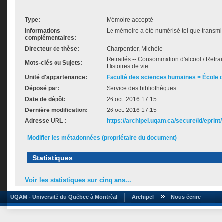
Type:
Mémoire accepté
Informations
Le mémoire a été numérisé tel que transmis
complémentaires:
Directeur de thèse:
Charpentier, Michèle
Retraités -- Consommation d'alcool / Retraité
Mots-clés ou Sujets:
Histoires de vie
Unité d'appartenance:
Faculté des sciences humaines > École de
Déposé par:
Service des bibliothèques
Date de dépôt:
26 oct. 2016 17:15
Dernière modification:
26 oct. 2016 17:15
Adresse URL :
https://archipel.uqam.ca/secure/id/eprint
Modifier les métadonnées (propriétaire du document)
Statistiques
Voir les statistiques sur cinq ans...
UQAM - Université du Québec à Montréal
Archipel
Nous écrire