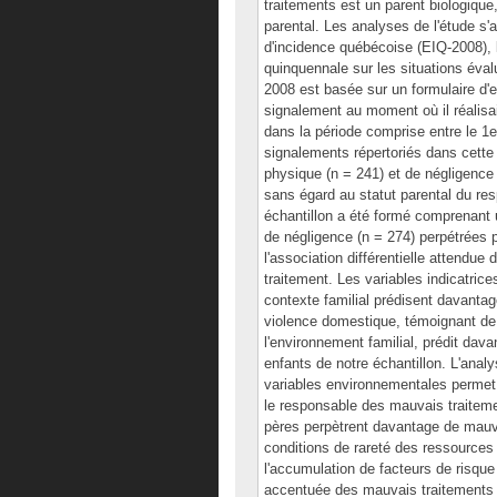
traitements est un parent biologique
parental. Les analyses de l'étude s'
d'incidence québécoise (EIQ-2008),
quinquennale sur les situations éval
2008 est basée sur un formulaire d'e
signalement au moment où il réalisait
dans la période comprise entre le 1
signalements répertoriés dans cette
physique (n = 241) et de négligence
sans égard au statut parental du re
échantillon a été formé comprenant 
de négligence (n = 274) perpétrées p
l'association différentielle attendu
traitement. Les variables indicatric
contexte familial prédisent davantag
violence domestique, témoignant de 
l'environnement familial, prédit dav
enfants de notre échantillon. L'analy
variables environnementales permet 
le responsable des mauvais traiteme
pères perpètrent davantage de mauv
conditions de rareté des ressources 
l'accumulation de facteurs de risque
accentuée des mauvais traitements c