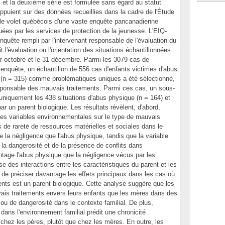
, et la deuxième série est formulée sans égard au statut
appuient sur des données recueillies dans la cadre de l'Étude
 le volet québécois d'une vaste enquête pancanadienne
uées par les services de protection de la jeunesse. L'EIQ-
nquête rempli par l'intervenant responsable de l'évaluation du
 l'évaluation ou l'orientation des situations échantillonnées
er octobre et le 31 décembre. Parmi les 3079 cas de
 enquête, un échantillon de 556 cas d'enfants victimes d'abus
 (n = 315) comme problématiques uniques a été sélectionné,
sponsable des mauvais traitements. Parmi ces cas, un sous-
uniquement les 438 situations d'abus physique (n = 164) et
ar un parent biologique. Les résultats révèlent, d'abord,
e des variables environnementales sur le type de mauvais
es de rareté de ressources matérielles et sociales dans le
e la négligence que l'abus physique, tandis que la variable
la dangerosité et de la présence de conflits dans
antage l'abus physique que la négligence vécus par les
se des interactions entre les caractéristiques du parent et les
de préciser davantage les effets principaux dans les cas où
nts est un parent biologique. Cette analyse suggère que les
ais traitements envers leurs enfants que les mères dans des
ou de dangerosité dans le contexte familial. De plus,
 dans l'environnement familial prédit une chronicité
hez les pères, plutôt que chez les mères. En outre, les