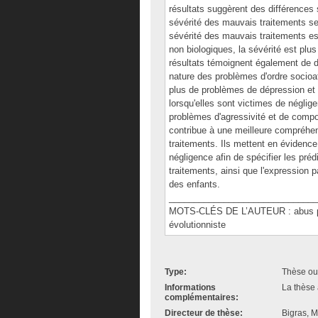
résultats suggèrent des différences 
sévérité des mauvais traitements selo
sévérité des mauvais traitements es
non biologiques, la sévérité est plu
résultats témoignent également de dif
nature des problèmes d'ordre socioaf
plus de problèmes de dépression et 
lorsqu'elles sont victimes de néglig
problèmes d'agressivité et de compo
contribue à une meilleure compréh
traitements. Ils mettent en évidence
négligence afin de spécifier les pr
traitements, ainsi que l'expression p
des enfants.
______________________________
MOTS-CLÉS DE L’AUTEUR : abus phys
évolutionniste
Type:
Thèse ou
Informations
La thèse 
complémentaires:
Directeur de thèse:
Bigras, M