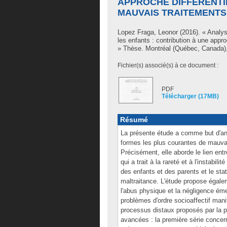
APPROCHE DIFFÉRENTI
MAUVAIS TRAITEMENTS
Lopez Fraga, Leonor
(2016). « Analys
les enfants : contribution à une appr
» Thèse. Montréal (Québec, Canada),
Fichier(s) associé(s) à ce document :
PDF
Télécharger (17MB)
Résumé
La présente étude a comme but d'a
formes les plus courantes de mauvais
Précisément, elle aborde le lien ent
qui a trait à la rareté et à l'instabil
des enfants et des parents et le stat
maltraitance. L'étude propose égale
l'abus physique et la négligence éme
problèmes d'ordre socioaffectif mani
processus distaux proposés par la p
avancées : la première série conce