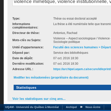
violence mimétique, violence institutionnelle,
Type:
Thèse ou essai doctoral accepté
Informations
La thèse a été numérisée telle que transmis
complémentaires:
Directeur de thèse:
Antonius, Rachad
Violence -- Aspect sociologique / Violence --
Mots-clés ou Sujets:
Sociologie politique
Unité d'appartenance:
Faculté des sciences humaines > Départ
Déposé par:
Service des bibliothèques
Date de dépôt:
07 oct. 2016 18:30
Dernière modification:
07 oct. 2016 18:30
Adresse URL :
https://archipel.uqam.ca/secure/id/eprint
Modifier les métadonnées (propriétaire du document)
Statistiques
Voir les statistiques sur cinq ans...
UQAM - Université du Québec à Montréal
Archipel
Nous écrire