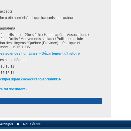
accepté
e a été numérisé tel que transmis par l'auteur.
Magdalena
s -- Histoire -- 20e siècle / Handicapés -- Associations /
s -- Droits / Mouvements sociaux / Politique sociale --
tion des citoyens / Québec (Province) -- Politique et
ment -- 1976-1985
des sciences humaines > Département d'histoire
es bibliothèques
016 18:11
016 18:11
rchipel.uqam.ca/secure/id/eprint/8916
ire du document)
Archipel
Nous écrire