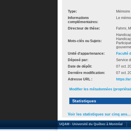
Type:
Mémoire 
Informations
Le mémoir
complémentaires:
Directeur de thèse:
Fahrni, 
Handicapé
Handicapé
Mots-clés ou Sujets:
Participa
gouverne
Unité d'appartenance:
Faculté 
Déposé par:
Service d
Date de dépôt:
07 oct. 2
Dernière modification:
07 oct. 2
Adresse URL :
https://a
Modifier les métadonnées (propriéta
Statistiques
Voir les statistiques sur cinq ans...
UQAM - Université du Québec à Montréal