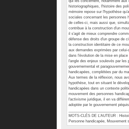
qui les concernent, notamment aux É
historiographiques, l'histoire des p
mémoire repose sur l'hypothèse qu'a
sociales concernant les personnes 
de celles-ci, mais aussi que, simult
contribue à la construction d'un mo
il s'agit de mieux comprendre comme
défense des droits d'un groupe de c
la construction identitaire de ce mou
aux demandes exprimées par celui-ci
dans l'évolution de la mise en place 
l'angle des enjeux soulevés par les
gouvernemental et paragouvernement
handicapées, complétées par du matér
Aux termes de la réflexion, nous avo
hypothèse, tout en situant le déve
handicapées dans un contexte politiq
mouvement des personnes handicapé
l'activisme juridique, il en va diffé
adoptée par le gouvernement péquist
______________________________
MOTS-CLÉS DE L’AUTEUR : Histoire,
Personne handicapée, Mouvement soci