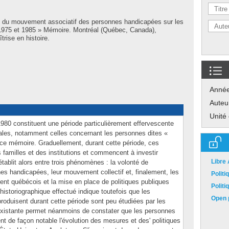
ce du mouvement associatif des personnes handicapées sur les
 1975 et 1985 » Mémoire. Montréal (Québec, Canada),
rise en histoire.
Anné
Auteu
Unité
80 constituent une période particulièrement effervescente
ales, notamment celles concernant les personnes dites «
 ce mémoire. Graduellement, durant cette période, ces
 familles et des institutions et commencent à investir
Libre
tablit alors entre trois phénomènes : la volonté de
s handicapées, leur mouvement collectif et, finalement, les
Polit
ment québécois et la mise en place de politiques publiques
Polit
istoriographique effectué indique toutefois que les
Open p
roduisent durant cette période sont peu étudiées par les
e existante permet néanmoins de constater que les personnes
t de façon notable l'évolution des mesures et des' politiques