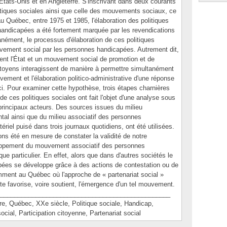
tats-Unis et en Angleterre. S'inscrivant dans deux courants
olitiques sociales ainsi que celle des mouvements sociaux, ce
u Québec, entre 1975 et 1985, l'élaboration des politiques
handicapées a été fortement marquée par les revendications
anément, le processus d'élaboration de ces politiques
uvement social par les personnes handicapées. Autrement dit,
nt l'État et un mouvement social de promotion et de
itoyens interagissent de manière à permettre simultanément
vement et l'élaboration politico-administrative d'une réponse
. Pour examiner cette hypothèse, trois étapes charnières
de ces politiques sociales ont fait l'objet d'une analyse sous
 principaux acteurs. Des sources issues du milieu
al ainsi que du milieu associatif des personnes
iel puisé dans trois journaux quotidiens, ont été utilisées.
ns été en mesure de constater la validité de notre
loppement du mouvement associatif des personnes
ue particulier. En effet, alors que dans d'autres sociétés le
es se développe grâce à des actions de contestation ou de
remment au Québec où l'approche de « partenariat social »
e favorise, voire soutient, l'émergence d'un tel mouvement.
________________________________________________
 Québec, XXe siècle, Politique sociale, Handicap,
al, Participation citoyenne, Partenariat social