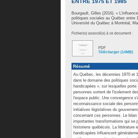
ENTRE 1975 ET 1985
Bourgault, Gilles
(2016). « L'influen
politiques sociales au Québec entre
Université du Québec à Montréal, Maît
Fichier(s) associé(s) à ce document :
PDF
Télécharger (14MB)
Résumé
Au Québec, les décennies 1970 et 19
dans le domaine des politiques soci
handicapées », sur lesquelles porte
personnes sortent de l'isolement des
l'espace public. Une convergence s'é
reconnaissance sociale des personne
initiatives législatives du gouverne
concernant ces personnes. Le bilan h
importantes transformations qui se p
historiens québécois. La littératur
handicapées influencent généralemen