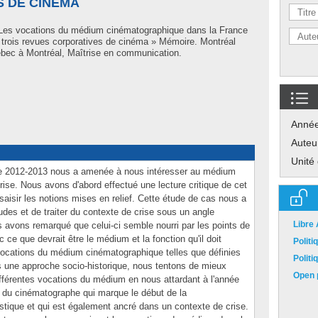
 DE CINÉMA
 Les vocations du médium cinématographique dans la France
 trois revues corporatives de cinéma » Mémoire. Montréal
bec à Montréal, Maîtrise en communication.
Anné
Auteu
Unité
de 2012-2013 nous a amenée à nous intéresser au médium
ise. Nous avons d'abord effectué une lecture critique de cet
aisir les notions mises en relief. Cette étude de cas nous a
des et de traiter du contexte de crise sous un angle
Libre
s avons remarqué que celui-ci semble nourri par les points de
ce que devrait être le médium et la fonction qu'il doit
Polit
vocations du médium cinématographique telles que définies
Polit
ns une approche socio-historique, nous tentons de mieux
Open p
ifférentes vocations du médium en nous attardant à l'année
e du cinématographe qui marque le début de la
stique et qui est également ancré dans un contexte de crise.