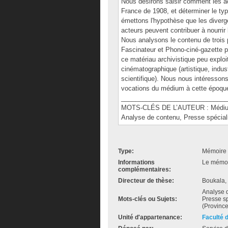
Nous désirons saisir comment les a
France de 1908, et déterminer le typ
émettons l'hypothèse que les diverg
acteurs peuvent contribuer à nourri
Nous analysons le contenu de trois p
Fascinateur et Phono-ciné-gazette 
ce matériau archivistique peu exploi
cinématographique (artistique, indust
scientifique). Nous nous intéressons
vocations du médium à cette époqu
______________________________
MOTS-CLÉS DE L’AUTEUR : Médium c
Analyse de contenu, Presse spécial
Type:
Mémoire 
Informations
Le mémoir
complémentaires:
Directeur de thèse:
Boukala,
Analyse d
Mots-clés ou Sujets:
Presse sp
(Province
Unité d'appartenance:
Faculté 