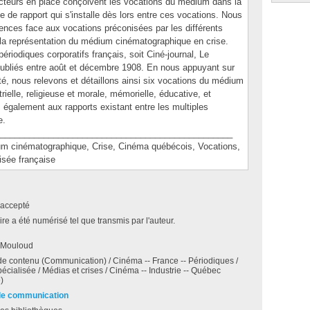
cteurs en place conçoivent les vocations du médium dans la
e de rapport qui s'installe dès lors entre ces vocations. Nous
ences face aux vocations préconisées par les différents
r la représentation du médium cinématographique en crise.
ériodiques corporatifs français, soit Ciné-journal, Le
publiés entre août et décembre 1908. En nous appuyant sur
té, nous relevons et détaillons ainsi six vocations du médium
rielle, religieuse et morale, mémorielle, éducative, et
 également aux rapports existant entre les multiples
e.
________________________________________________
inématographique, Crise, Cinéma québécois, Vocations,
isée française
accepté
e a été numérisé tel que transmis par l'auteur.
 Mouloud
e contenu (Communication) / Cinéma -- France -- Périodiques /
écialisée / Médias et crises / Cinéma -- Industrie -- Québec
)
de communication