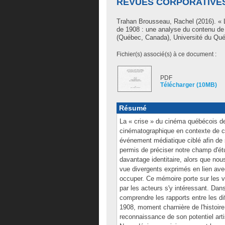
REVUES CORPORATIVES
Trahan Brousseau, Rachel
(2016). «
de 1908 : une analyse du contenu de
(Québec, Canada), Université du Qué
Fichier(s) associé(s) à ce document :
PDF
Télécharger (10MB)
Résumé
La « crise » du cinéma québécois 
cinématographique en contexte de cr
événement médiatique ciblé afin de s
permis de préciser notre champ d'étu
davantage identitaire, alors que nou
vue divergents exprimés en lien avec 
occuper. Ce mémoire porte sur les 
par les acteurs s'y intéressant. Da
comprendre les rapports entre les d
1908, moment charnière de l'histoir
reconnaissance de son potentiel arti