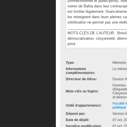
(formel/informel et public/privé). 
noires de Bahia dans leur contracepti
est limitée légalement, financièremen
les retreignent dans leurs pleines ca
stérilisation ne permet pas une réel
______________________________
MOTS-CLÉS DE L’AUTEUR : Brésil, fe
démocratisation, citoyenneté, dilem
privé
Type:
Mémoire 
Informations
Le mémoir
complémentaires:
Directeur de thèse:
Durazo H
Femmes -- 
(Régulati
Mots-clés ou Sujets:
Citoyenne
et démoc
Faculté 
Unité d'appartenance:
politique
Déposé par:
Service d
Date de dépôt:
07 oct. 2
Dernière modification:
07 oct. 2