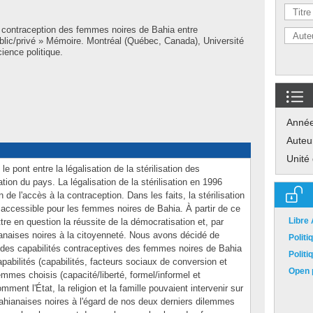
 contraception des femmes noires de Bahia entre
public/privé » Mémoire. Montréal (Québec, Canada), Université
ience politique.
Anné
Auteu
Unité
le pont entre la légalisation de la stérilisation des
tion du pays. La légalisation de la stérilisation en 1996
de l'accès à la contraception. Dans les faits, la stérilisation
accessible pour les femmes noires de Bahia. À partir de ce
Libre
re en question la réussite de la démocratisation et, par
ianaises noires à la citoyenneté. Nous avons décidé de
Polit
e des capabilités contraceptives des femmes noires de Bahia
Polit
abilités (capabilités, facteurs sociaux de conversion et
Open p
emmes choisis (capacité/liberté, formel/informel et
ment l'État, la religion et la famille pouvaient intervenir sur
Bahianaises noires à l'égard de nos deux derniers dilemmes