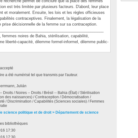
Notre recherche permet de conclure que la place des femmes
on est très limitée par plusieurs facteurs. D'abord, leur place
t et moralement. Ensuite, les lois et les règles officieuses
pabilités contraceptives. Finalement, la légalisation de la
le prise décisionnelle de la femme sur sa contraception.
________________________________________________
mmes noires de Bahia, stérilisation, capabilité,
me liberté-capacité, dilemme formel-informel, dilemme public-
accepté
e a été numérisé tel que transmis par l'auteur.
errmann, Julián
Droits / Noires -- Droits / Brésil -- Bahia (État) / Stérilisation
on des naissances) / Contraception / Démocratisation /
té / Discrimination / Capabilités (Sciences sociales) / Femmes
ratie
de science politique et de droit > Département de science
es bibliothèques
016 17:30
016 17:30