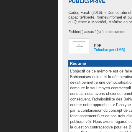
PUBLIC/PRIVÉ
Cader, Farah
(2016). « Démocratie et
capacité/liberté, formel/informel et 
du Québec à Montréal, Maîtrise en sc
Fichier(s) associé(s) à ce document :
PDF
Télécharger (1MB)
Résumé
L'objectif de ce mémoire est de faire 
Bahianaises noires et la démocratisa
devait permettre une démocratisation 
demeure le seul moyen contraceptif 
constat, nous avons choisi de remett
conséquent, l'admissibilité des Bah
centrer notre approche sur l'analys
par la combinaison du concept de cap
fonctionnements) et de nos trois dil
public/privé). Nous avons regardé com
la question contraceptive pour les 