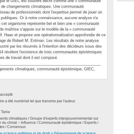
rte que le GIEC est souvent décrit comme une « communauté
e de changements climatiques. Une communauté
seau de professionnels dont l'expertise permet de jouer un
es publiques. Or à notre connaissance, aucune analyse n'a
 cet organisme représente bel et bien une « communauté
de maîtrise s'appuie sur le modèle de la « communauté
. Haas et propose une opérationnalisation approfondie de ce
drage de Robert M. Entman. Les résultats de notre analyse
ustré par les résumés à l'intention des décideurs issus des
14 révèlent l'existence de trois communautés épistémiques
pes de travail dont il est composé.
________________________________________________
ents climatiques, communauté épistémique, GIEC,
accepté
e a été numérisé tel que transmis par l'auteur.
 Tania
nts climatiques / Groupe d'experts intergouvernemental sur
on du climat -- Influence / Communauté épistémique / Experts /
stes / Consensus
de science politique et de droit > Département de science