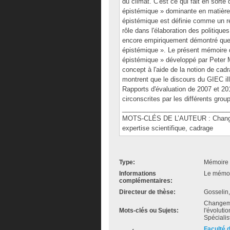
du climat. C'est ce qui fait en so
épistémique » dominante en matièr
épistémique est définie comme un ré
rôle dans l'élaboration des politiqu
encore empiriquement démontré que
épistémique ». Le présent mémoire 
épistémique » développé par Peter M
concept à l'aide de la notion de ca
montrent que le discours du GIEC ill
Rapports d'évaluation de 2007 et 20
circonscrites par les différents grou
______________________________
MOTS-CLÉS DE L’AUTEUR : Changem
expertise scientifique, cadrage
Type:
Mémoire 
Informations
Le mémoir
complémentaires:
Directeur de thèse:
Gosselin,
Changeme
Mots-clés ou Sujets:
l'évoluti
Spéciali
Faculté 