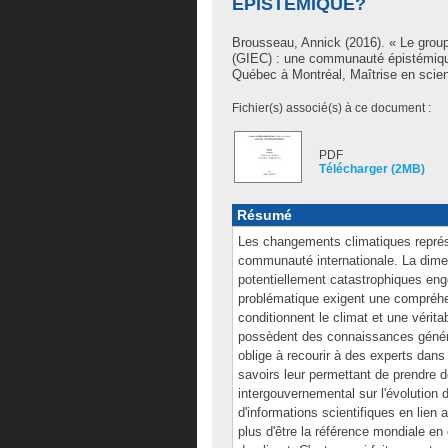
ÉPISTÉMIQUE?
Brousseau, Annick
(2016). « Le group
(GIEC) : une communauté épistémiqu
Québec à Montréal, Maîtrise en scien
Fichier(s) associé(s) à ce document :
PDF
Télécharger (2MB)
Résumé
Les changements climatiques représ
communauté internationale. La dimen
potentiellement catastrophiques enge
problématique exigent une compréhe
conditionnent le climat et une vérita
possèdent des connaissances génér
oblige à recourir à des experts dan
savoirs leur permettant de prendre d
intergouvernemental sur l'évolution 
d'informations scientifiques en lien 
plus d'être la référence mondiale en c