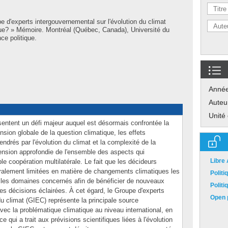
e d'experts intergouvernemental sur l'évolution du climat
e? » Mémoire. Montréal (Québec, Canada), Université du
ce politique.
Anné
Auteu
Unité
entent un défi majeur auquel est désormais confrontée la
sion globale de la question climatique, les effets
ndrés par l'évolution du climat et la complexité de la
nsion approfondie de l'ensemble des aspects qui
Libre
ble coopération multilatérale. Le fait que les décideurs
alement limitées en matière de changements climatiques les
Polit
s les domaines concernés afin de bénéficier de nouveaux
Polit
es décisions éclairées. À cet égard, le Groupe d'experts
Open p
du climat (GIEC) représente la principale source
avec la problématique climatique au niveau international, en
e qui a trait aux prévisions scientifiques liées à l'évolution