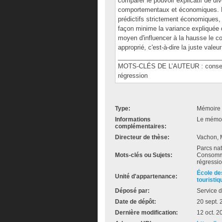
comparer le pouvoir explicatif de d
comportementaux et économiques. Bie
prédictifs strictement économiques,
façon minime la variance expliquée 
moyen d'influencer à la hausse le c
approprié, c'est-à-dire la juste val
______________________________
MOTS-CLÉS DE L’AUTEUR : consentem
régression
Type:
Mémoire 
Informations
Le mémoir
complémentaires:
Directeur de thèse:
Vachon, 
Parcs nat
Mots-clés ou Sujets:
Consomma
régressi
École de
Unité d'appartenance:
touristiq
Déposé par:
Service d
Date de dépôt:
20 sept.
Dernière modification:
12 oct. 2