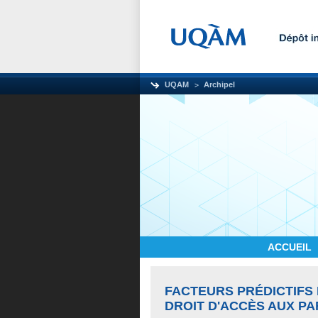
UQAM
Archipel
ACCUEIL
FACTEURS PRÉDICTIFS 
DROIT D'ACCÈS AUX P