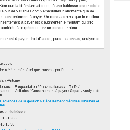
ivers facteurs sociodémographiques, psychologiques,
n que la littérature ait identifié une faiblesse des modèles
 l'ajout de variables complémentaires n'augmente que de
du consentement à payer. On constate ainsi que le meilleur
onsentement à payer est d'augmenter le montant du prix
eur conférée à l'expérience par un consommateur.
________________________________________________
ent à payer, droit d'accès, parcs nationaux, analyse de
accepté
e a été numérisé tel que transmis par l'auteur.
Marc-Antoine
ionaux -- Fréquentation / Parcs nationaux -- Tarifs /
teurs -- Attitudes / Consentement à payer / Sépaq / Analyse de
on
s sciences de la gestion > Département d'études urbaines et
ues
es bibliothèques
 2016 18:33
016 18:38