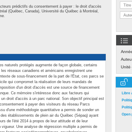
cteurs prédictifs du consentement à payer : le droit d'accès
réal (Québec, Canada), Université du Québec à Montréal,
me.
Anné
Auteu
es naturels protégés augmente de façon globale, certains
Unité
 les réseaux canadiens et américains enregistrent une
ntexte de sous-financement de la part de l'État, ces parcs se
ficile qui compromet la réalisation de leurs mandats de
'imposition d'un droit d'accès est une source de financement
manque. Ce mémoire s'intéresse donc aux facteurs qui
Libre
un droit d'accès à un parc national. Son objectif principal est
Polit
 du consentement à payer des visiteurs du réseau Parcs
Polit
ssu d'une méthodologie quantitative a permis de sonder un
Open p
té des établissements de plein air du Québec (Sépaq) ayant
urs de l'été 2014 à propos de leur attitude et de leur
n vigueur. Une analyse de régression multiple a permis de