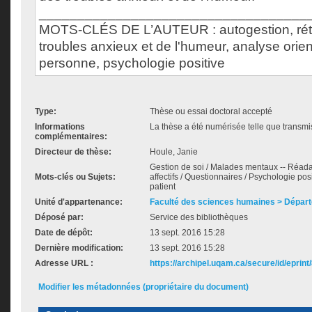
___________________________________
MOTS-CLÉS DE L’AUTEUR : autogestion, rét
troubles anxieux et de l'humeur, analyse orien
personne, psychologie positive
Type:
Thèse ou essai doctoral accepté
Informations
La thèse a été numérisée telle que transmis
complémentaires:
Directeur de thèse:
Houle, Janie
Gestion de soi / Malades mentaux -- Réadap
Mots-clés ou Sujets:
affectifs / Questionnaires / Psychologie posi
patient
Unité d'appartenance:
Faculté des sciences humaines > Dépar
Déposé par:
Service des bibliothèques
Date de dépôt:
13 sept. 2016 15:28
Dernière modification:
13 sept. 2016 15:28
Adresse URL :
https://archipel.uqam.ca/secure/id/eprint
Modifier les métadonnées (propriétaire du document)